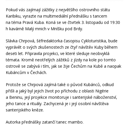
Pokud vás zajímají zážitky z největšího ostrovního státu
Karibiku, vyrazte na multimediální přednášku s tancem
na téma Pravá Kuba. Koná se ve čtvrtek 3. listopadu od 19:30
h kavárně Malý mnich v Mníšku pod Brdy.
Slávka Chrpová, šéfredaktorka časopisu Cykloturistika, bude
vyprávět o svých zkušenostech ze čtyř návštěv Kuby během
deseti let. Připravila projekci, ve které sleduje neobvyklá
témata. Kromě neotřelých zážitků z jízdy na kole po tomto
ostrově se zabývá i tím, jak se žije Čechům na Kubě a naopak
Kubáncům v Čechách.
Protože se Chrpová zajímá také o původ Kubánců, odkud
přišli a jaký byl jejich život po příchodu z oblasti Nigérie
a Beninu, její projekce monitoruje i santerijské náboženství,
jeho tance a rituály. Zachycená je i její osobní návštěva
santerijského kněze.
Autorka přednášky zatančí tanec mambo.