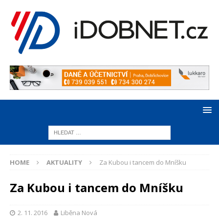
HOME
AKTUALITY
Za Kubou i tancem do Mníšku
Za Kubou i tancem do Mníšku
2. 11. 2016
Liběna Nová