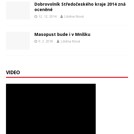
Dobrovolník Středočeského kraje 2014 zná
oceněné
12. 12. 2014
Liběna Nová
Masopust bude i v Mníšku
9. 2. 2018
Liběna Nová
VIDEO