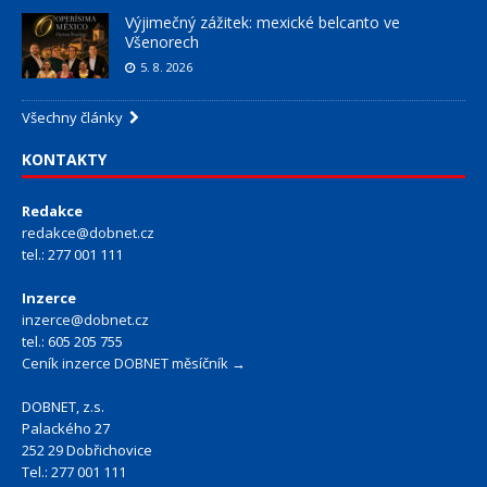
Výjimečný zážitek: mexické belcanto ve
Všenorech
5. 8. 2026
Všechny články
KONTAKTY
Redakce
redakce@dobnet.cz
tel.: 277 001 111
Inzerce
inzerce@dobnet.cz
tel.: 605 205 755
Ceník inzerce DOBNET měsíčník →
DOBNET, z.s.
Palackého 27
252 29 Dobřichovice
Tel.: 277 001 111