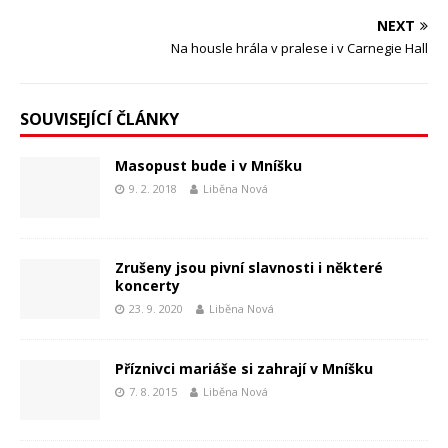
NEXT
Na housle hrála v pralese i v Carnegie Hall
SOUVISEJÍCÍ ČLÁNKY
Masopust bude i v Mníšku
9. 2. 2018
Liběna Nová
Zrušeny jsou pivní slavnosti i některé
koncerty
23. 9. 2020
Liběna Nová
Příznivci mariáše si zahrají v Mníšku
7. 8. 2015
Liběna Nová