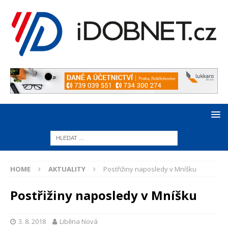
HOME
AKTUALITY
Postřižiny naposledy v Mníšku
Postřižiny naposledy v Mníšku
3. 8. 2018
Liběna Nová