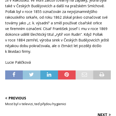
žil v Rakousku. Ve Vídni založil továrny na zápalky, jedna byla
také v Českých Budějovicích a další na pražském Smíchově.
Pollak byl v roce 1855 označován za nejvýznamnějšího
rakouského sirkaře, od roku 1862 získal právo označovat své
továrny jako „c. k. výsadní“ a směl používat císařské orlice
ve firemním označení. Císař František Josef I. mu v roce 1869
dokonce udělil šlechtický titul „rytíř von Rudin“. Když Pollak
v roce 1884 zemřel, výroba sirek v Českých Budějovicích ještě
nějakou dobu pokračovala, ale o čtrnáct let později došlo
k likvidaci firmy.
Lucie Paličková
PREVIOUS
Most byl v televizi, teď přijdou hygienici
NEXT