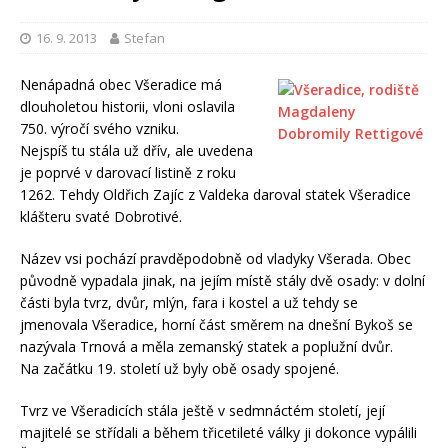
16. 9. 2013
Stefan
Nenápadná obec Všeradice má
dlouholetou historii, vloni oslavila
750. výročí svého vzniku.
Nejspíš tu stála už dřív, ale uvedena
je poprvé v darovací listině z roku
1262. Tehdy Oldřich Zajíc z Valdeka daroval statek Všeradice
klášteru svaté Dobrotivé.
Název vsi pochází pravděpodobně od vladyky Všerada. Obec
původně vypadala jinak, na jejím místě stály dvě osady: v dolní
části byla tvrz, dvůr, mlýn, fara i kostel a už tehdy se
jmenovala Všeradice, horní část směrem na dnešní Bykoš se
nazývala Trnová a měla zemanský statek a poplužní dvůr.
Na začátku 19. století už byly obě osady spojené.
Tvrz ve Všeradicích stála ještě v sedmnáctém století, její
majitelé se střídali a během třicetileté války ji dokonce vypálili