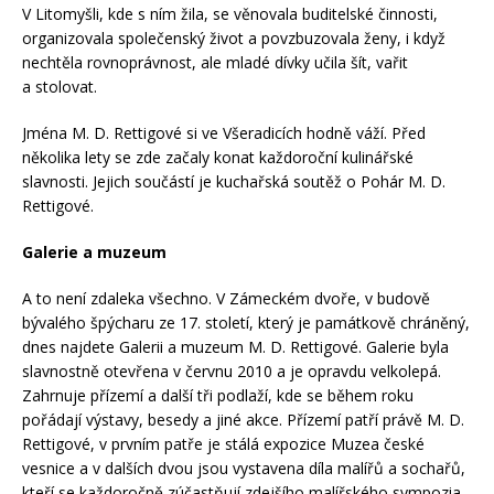
V Litomyšli, kde s ním žila, se věnovala buditelské činnosti,
organizovala společenský život a povzbuzovala ženy, i když
nechtěla rovnoprávnost, ale mladé dívky učila šít, vařit
a stolovat.
Jména M. D. Rettigové si ve Všeradicích hodně váží. Před
několika lety se zde začaly konat každoroční kulinářské
slavnosti. Jejich součástí je kuchařská soutěž o Pohár M. D.
Rettigové.
Galerie a muzeum
A to není zdaleka všechno. V Zámeckém dvoře, v budově
bývalého špýcharu ze 17. století, který je památkově chráněný,
dnes najdete Galerii a muzeum M. D. Rettigové. Galerie byla
slavnostně otevřena v červnu 2010 a je opravdu velkolepá.
Zahrnuje přízemí a další tři podlaží, kde se během roku
pořádají výstavy, besedy a jiné akce. Přízemí patří právě M. D.
Rettigové, v prvním patře je stálá expozice Muzea české
vesnice a v dalších dvou jsou vystavena díla malířů a sochařů,
kteří se každoročně zúčastňují zdejšího malířského sympozia.