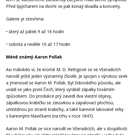
Před špýcharem na dvoře se pak konají divadla a koncerty.
Galerie je otevřena:
• úterý až pátek 9 až 16 hodin
• sobota a neděle 10 až 17 hodin
Méně známý Aaron Pollak
Asi málokdo ví, že kromě M. D. Rettigové se ve Všeradicích
narodil ještě jeden významný člověk. Je spojen s výrobou sirek
a jmenoval se Aaron M. Pollak. Byl židovského původu, ale
uvádí se jako první Čech, který vyráběl zápalky továrním
způsobem. Do produkce prý zavedl dva vlastní objevy,
zápalkovou krabičku se zásuvkou a zapalovací plochou,
umístěnou po straně krabičky, a také barevné lakované sirky
s barevnými hlavičkami (na trhu v roce 1847).
Aaron M. Pollak se sice narodil ve Všeradicích, ale v dospělosti