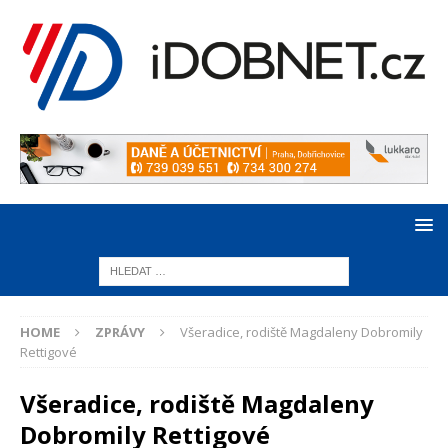
HOME
ZPRÁVY
Všeradice, rodiště Magdaleny Dobromily
Rettigové
Všeradice, rodiště Magdaleny
Dobromily Rettigové