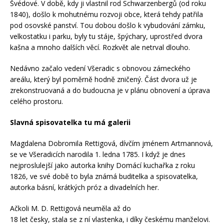
Švédové. V době, kdy ji vlastnil rod Schwarzenbergů (od roku
1840), došlo k mohutnému rozvoji obce, která tehdy patřila
pod osovské panství. Tou dobou došlo k vybudování zámku,
velkostatku i parku, byly tu stáje, špýchary, uprostřed dvora
kašna a mnoho dalších věcí. Rozkvět ale netrval dlouho.
Nedávno začalo vedení Všeradic s obnovou zámeckého
areálu, který byl poměrně hodně zničený. Část dvora už je
zrekonstruovaná a do budoucna je v plánu obnovení a úprava
celého prostoru.
Slavná spisovatelka tu má galerii
Magdalena Dobromila Rettigová, dívčím jménem Artmannová,
se ve Všeradicích narodila 1. ledna 1785. I když je dnes
nejproslulejší jako autorka knihy Domácí kuchařka z roku
1826, ve své době to byla známá buditelka a spisovatelka,
autorka básní, krátkých próz a divadelních her.
Ačkoli M. D. Rettigová neuměla až do
18 let česky, stala se z ní vlastenka, i díky českému manželovi.