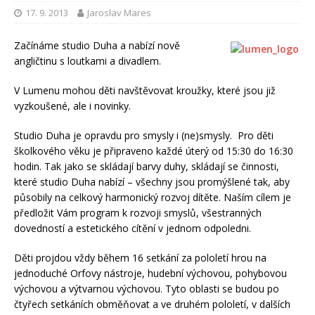
17. 9. 2013
Jaroslav Mares
Začínáme studio Duha a nabízí nově
angličtinu s loutkami a divadlem.
V Lumenu mohou děti navštěvovat kroužky, které jsou již
vyzkoušené, ale i novinky.
Studio Duha je opravdu pro smysly i (ne)smysly. Pro děti
školkového věku je připraveno každé úterý od 15:30 do 16:30
hodin. Tak jako se skládají barvy duhy, skládají se činnosti,
které studio Duha nabízí – všechny jsou promýšlené tak, aby
působily na celkový harmonický rozvoj dítěte. Naším cílem je
předložit Vám program k rozvoji smyslů, všestranných
dovedností a estetického cítění v jednom odpoledni.
Děti projdou vždy během 16 setkání za pololetí hrou na
jednoduché Orfovy nástroje, hudební výchovou, pohybovou
výchovou a výtvarnou výchovou. Tyto oblasti se budou po
čtyřech setkáních obměňovat a ve druhém pololetí, v dalších