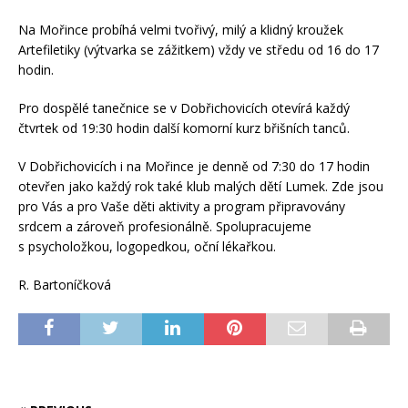
Na Mořince probíhá velmi tvořivý, milý a klidný kroužek
Artefiletiky (výtvarka se zážitkem) vždy ve středu od 16 do 17
hodin.
Pro dospělé tanečnice se v Dobřichovicích otevírá každý
čtvrtek od 19:30 hodin další komorní kurz břišních tanců.
V Dobřichovicích i na Mořince je denně od 7:30 do 17 hodin
otevřen jako každý rok také klub malých dětí Lumek. Zde jsou
pro Vás a pro Vaše děti aktivity a program připravovány
srdcem a zároveň profesionálně. Spolupracujeme
s psycholožkou, logopedkou, oční lékařkou.
R. Bartoníčková