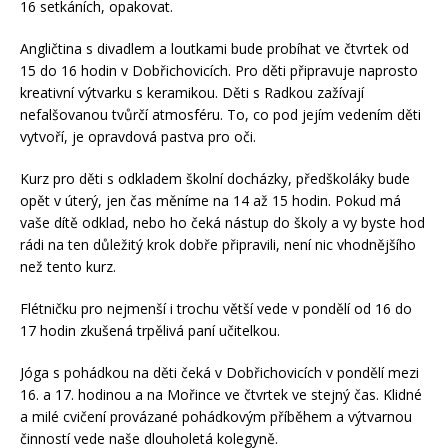
16 setkáních, opakovat.
Angličtina s divadlem a loutkami bude probíhat ve čtvrtek od
15 do 16 hodin v Dobřichovicích. Pro děti připravuje naprosto
kreativní výtvarku s keramikou. Děti s Radkou zažívají
nefalšovanou tvůrčí atmosféru. To, co pod jejím vedením děti
vytvoří, je opravdová pastva pro oči.
Kurz pro děti s odkladem školní docházky, předškoláky bude
opět v úterý, jen čas měníme na 14 až 15 hodin. Pokud má
vaše dítě odklad, nebo ho čeká nástup do školy a vy byste hod
rádi na ten důležitý krok dobře připravili, není nic vhodnějšího
než tento kurz.
Flétničku pro nejmenší i trochu větší vede v pondělí od 16 do
17 hodin zkušená trpělivá paní učitelkou.
Jóga s pohádkou na děti čeká v Dobřichovicích v pondělí mezi
16. a 17. hodinou a na Mořince ve čtvrtek ve stejný čas. Klidné
a milé cvičení provázané pohádkovým příběhem a výtvarnou
činností vede naše dlouholetá kolegyně.