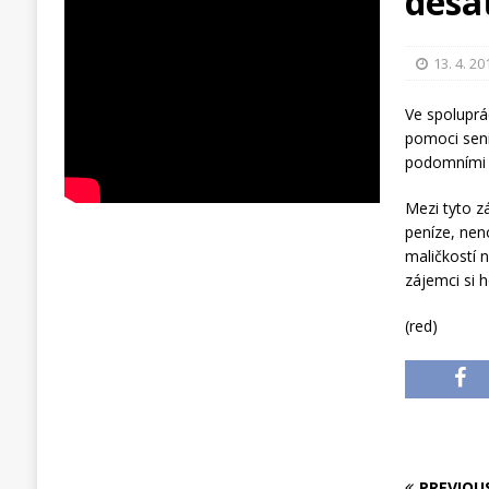
desa
13. 4. 20
Ve spoluprá
pomoci seni
podomními p
Mezi tyto z
peníze, nen
maličkostí 
zájemci si
(red)
PREVIOU