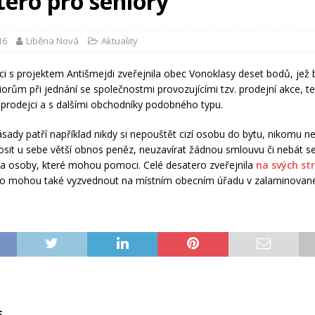
tero pro seniory
16
Liběna Nová
Aktuality
ci s projektem Antišmejdi zveřejnila obec Vonoklasy deset bodů, jež 
orům při jednání se společnostmi provozujícími tzv. prodejní akce, t
rodejci a s dalšími obchodníky podobného typu.
ásady patří například nikdy si nepouštět cizí osobu do bytu, nikomu n
osit u sebe větší obnos peněz, neuzavírat žádnou smlouvu či nebát se 
na osoby, které mohou pomoci. Celé desatero zveřejnila
na svých st
 ho mohou také vyzvednout na místním obecním úřadu v zalaminovan
S