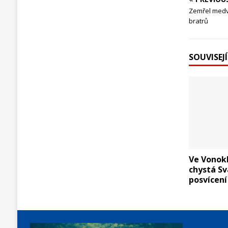
Zemřel medv
bratrů
SOUVISEJ
Ve Vonok
chystá S
posvícení