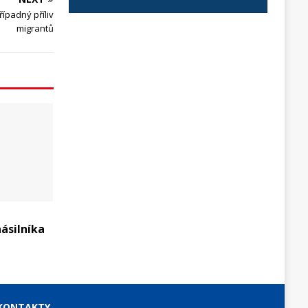
řípadný příliv
migrantů
ásilníka
KONTAKTY