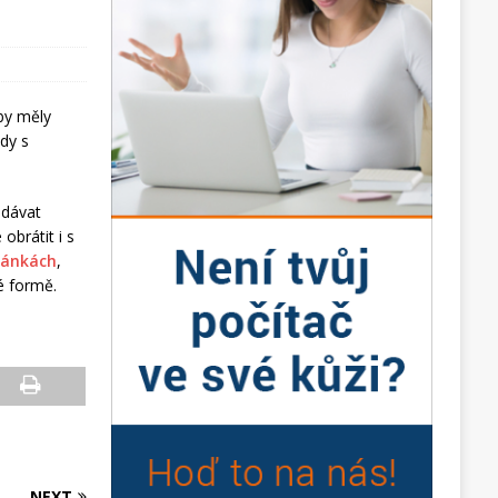
by měly
edy s
edávat
obrátit i s
ránkách
,
é formě.
NEXT