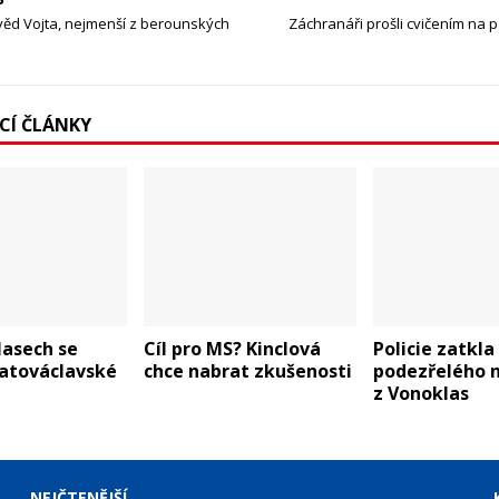
ěd Vojta, nejmenší z berounských
Záchranáři prošli cvičením na p
ÍCÍ ČLÁNKY
lasech se
Cíl pro MS? Kinclová
Policie zatkla
vatováclavské
chce nabrat zkušenosti
podezřelého n
z Vonoklas
NEJČTENĚJŠÍ