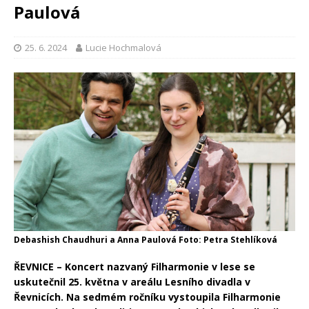
Paulová
25. 6. 2024
Lucie Hochmalová
Debashish Chaudhuri a Anna Paulová Foto: Petra Stehlíková
ŘEVNICE – Koncert nazvaný Filharmonie v lese se
uskutečnil 25. května v areálu Lesního divadla v
Řevnicích. Na sedmém ročníku vystoupila Filharmonie