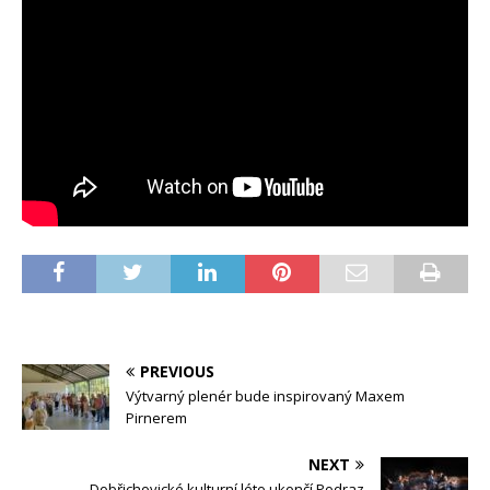
PREVIOUS
Výtvarný plenér bude inspirovaný Maxem
Pirnerem
NEXT
Dobřichovické kulturní léto ukončí Podraz