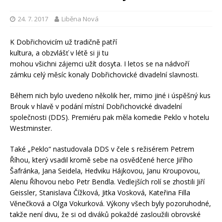
24. 7. 2017
Liběna Nová
K Dobřichovicím už tradičně patří
kultura, a obzvlášť v létě si ji tu
mohou všichni zájemci užít dosyta. I letos se na nádvoří
zámku celý měsíc konaly Dobřichovické divadelní slavnosti.
Během nich bylo uvedeno několik her, mimo jiné i úspěšný kus
Brouk v hlavě v podání místní Dobřichovické divadelní
společnosti (DDS). Premiéru pak měla komedie Peklo v hotelu
Westminster.
Také „Peklo“ nastudovala DDS v čele s režisérem Petrem
Říhou, který vsadil kromě sebe na osvědčené herce Jiřího
Šafránka, Jana Seidela, Hedviku Hájkovou, Janu Kroupovou,
Alenu Říhovou nebo Petr Bendla. Vedlejších rolí se zhostili Jiří
Geissler, Stanislava Čížková, Jitka Vosková, Kateřina Filla
Věnečková a Olga Vokurková. Výkony všech byly pozoruhodné,
takže není divu, že si od diváků pokaždé zasloužili obrovské