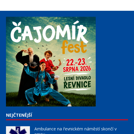
NEJČTENĚJŠÍ
Ambulance na řevnickém náměstí skončí v