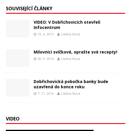
SOUVISEJÍCÍ ČLÁNKY
VIDEO: V Dobřichovicích otevřeli
Infocentrum
19. 6. 2015
Liběna Nová
Milovníci svíčkové, oprašte své recepty!
30. 9. 2014
Liběna Nová
Dobřichovická pobočka banky bude
uzavřená do konce roku
7. 11. 2016
Liběna Nová
VIDEO