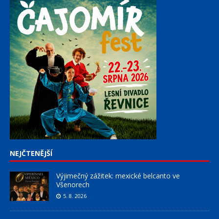
NEJČTENĚJŠÍ
Výjimečný zážitek: mexické belcanto ve
Všenorech
5. 8. 2026