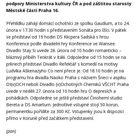
podpory Ministerstva kultury ČR a pod záštitou starosty
Městské části Praha 16.
Přehlídku zahájí domácí ochotníci ze spolku Gaudium, a to 24.
února v 17.30 hodin s představením Sonáta pro lžíci. V pátek
se představí od 19 hodin DS Klicpera Sadská s hrou
Konference podle divadelní hry Konference ve Wansee.
Divadlo Stay Si uvede 26. února od 10 hodin romanticko –
bláznivý příběh Tenkrát v Itálii. Odpoledne od 15 hodin se na
prknech představí Divadlo Refektář s komedií na motivy
Ludvíka Aškenazyho Co není přece je. Od 18.10 hodin je na
programu hra divadla Naoko Praha s názvem Šneci v aspiku.
DI(v)OCH neboli Divadlo (v)Ochotných Chemiků VŠCHT Praha
uvede v neděli 27. února od 10 hodin hru O depresích a
pohádkách. Odpoledne se ještě představí Činoherní studio
Bereta a DS Amartum. Jednotlivé vstupné stojí 50 korun,
permanentku pořídíte za 300 Kč. Vstupenky jsou k dispozici
přímo v Koruně před začátkem představení.
(pan)