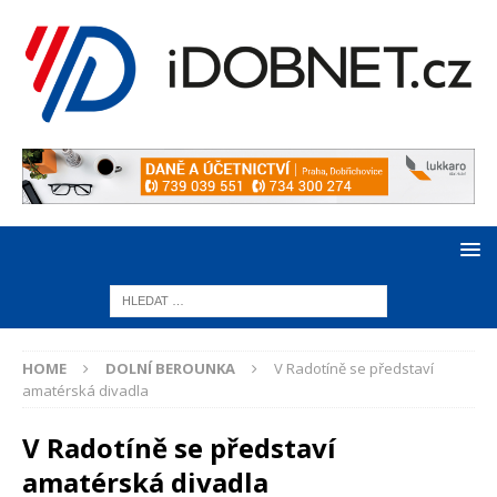
HOME
DOLNÍ BEROUNKA
V Radotíně se představí
amatérská divadla
V Radotíně se představí
amatérská divadla