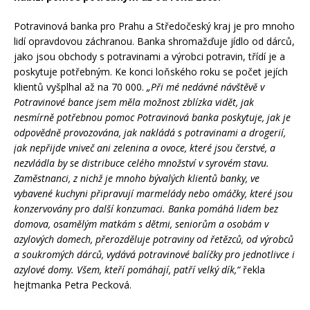
Potravinová banka pro Prahu a Středočeský kraj je pro mnoho
lidí opravdovou záchranou. Banka shromažďuje jídlo od dárců,
jako jsou obchody s potravinami a výrobci potravin, třídí je a
poskytuje potřebným. Ke konci loňského roku se počet jejích
klientů vyšplhal až na 70 000.
„Při mé nedávné návštěvě v
Potravinové bance jsem měla možnost zblízka vidět, jak
nesmírně potřebnou pomoc Potravinová banka poskytuje, jak je
odpovědně provozována, jak nakládá s potravinami a drogerií,
jak nepřijde vniveč ani zelenina a ovoce, které jsou čerstvé, a
nezvládla by se distribuce celého množství v syrovém stavu.
Zaměstnanci, z nichž je mnoho bývalých klientů banky, ve
vybavené kuchyni připravují marmelády nebo omáčky, které jsou
konzervovány pro další konzumaci. Banka pomáhá lidem bez
domova, osamělým matkám s dětmi, seniorům a osobám v
azylových domech, přerozděluje potraviny od řetězců, od výrobců
a soukromých dárců, vydává potravinové balíčky pro jednotlivce i
azylové domy. Všem, kteří pomáhají, patří velký dík,“
řekla
hejtmanka Petra Pecková.