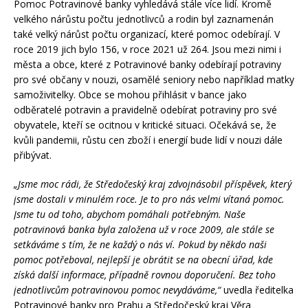
Pomoc Potravinové banky vyhledává stále více lidí. Kromě
velkého nárůstu počtu jednotlivců a rodin byl zaznamenán
také velký nárůst počtu organizací, které pomoc odebírají. V
roce 2019 jich bylo 156, v roce 2021 už 264. Jsou mezi nimi i
města a obce, které z Potravinové banky odebírají potraviny
pro své občany v nouzi, osamělé seniory nebo například matky
samoživitelky. Obce se mohou přihlásit v bance jako
odběratelé potravin a pravidelně odebírat potraviny pro své
obyvatele, kteří se ocitnou v kritické situaci. Očekává se, že
kvůli pandemii, růstu cen zboží i energií bude lidí v nouzi dále
přibývat.
„Jsme moc rádi, že Středočeský kraj zdvojnásobil příspěvek, který
jsme dostali v minulém roce. Je to pro nás velmi vítaná pomoc.
Jsme tu od toho, abychom pomáhali potřebným. Naše
potravinová banka byla založena už v roce 2009, ale stále se
setkáváme s tím, že ne každý o nás ví. Pokud by někdo naši
pomoc potřeboval, nejlepší je obrátit se na obecní úřad, kde
získá další informace, případně rovnou doporučení. Bez toho
jednotlivcům potravinovou pomoc nevydáváme,“
uvedla ředitelka
Potravinové banky pro Prahu a Středočeský kraj Věra