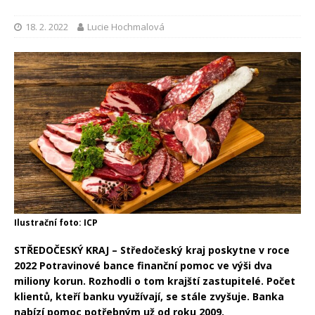
18. 2. 2022
Lucie Hochmalová
Ilustrační foto: ICP
STŘEDOČESKÝ KRAJ – Středočeský kraj poskytne v roce
2022 Potravinové bance finanční pomoc ve výši dva
miliony korun. Rozhodli o tom krajští zastupitelé. Počet
klientů, kteří banku využívají, se stále zvyšuje. Banka
nabízí pomoc potřebným už od roku 2009.