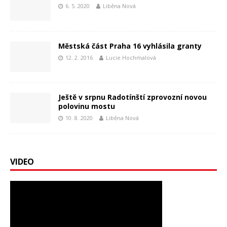
6. 5. 2020
Liběna Nová
Městská část Praha 16 vyhlásila granty
12. 2. 2016
Lucie Hochmalová
Ještě v srpnu Radotínští zprovozní novou
polovinu mostu
10. 8. 2020
Liběna Nová
VIDEO