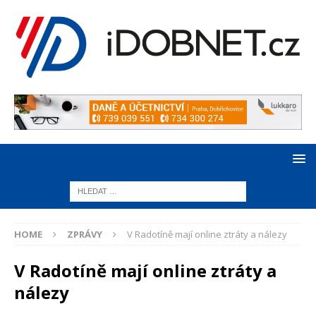
HOME
ZPRÁVY
V Radotíně mají online ztráty a nálezy
V Radotíně mají online ztráty a
nálezy