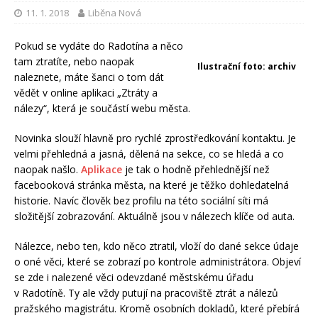
11. 1. 2018
Liběna Nová
Pokud se vydáte do Radotína a něco
tam ztratíte, nebo naopak
Ilustrační foto: archiv
naleznete, máte šanci o tom dát
vědět v online aplikaci „Ztráty a
nálezy“, která je součástí webu města.
Novinka slouží hlavně pro rychlé zprostředkování kontaktu. Je
velmi přehledná a jasná, dělená na sekce, co se hledá a co
naopak našlo.
Aplikace
je tak o hodně přehlednější než
facebooková stránka města, na které je těžko dohledatelná
historie. Navíc člověk bez profilu na této sociální síti má
složitější zobrazování. Aktuálně jsou v nálezech klíče od auta.
Nálezce, nebo ten, kdo něco ztratil, vloží do dané sekce údaje
o oné věci, které se zobrazí po kontrole administrátora. Objeví
se zde i nalezené věci odevzdané městskému úřadu
v Radotíně. Ty ale vždy putují na pracoviště ztrát a nálezů
pražského magistrátu. Kromě osobních dokladů, které přebírá