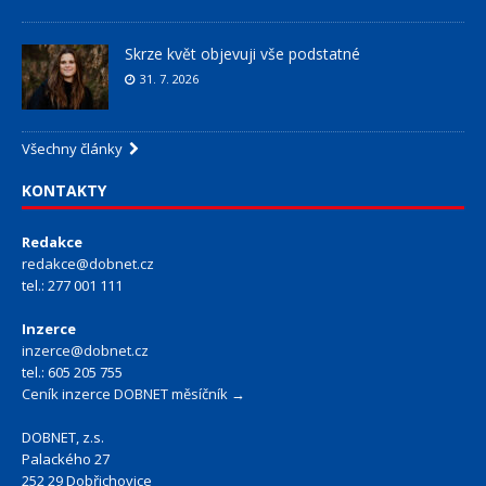
Skrze květ objevuji vše podstatné
31. 7. 2026
Všechny články
KONTAKTY
Redakce
redakce@dobnet.cz
tel.: 277 001 111
Inzerce
inzerce@dobnet.cz
tel.: 605 205 755
Ceník inzerce DOBNET měsíčník →
DOBNET, z.s.
Palackého 27
252 29 Dobřichovice