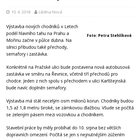
10. 4. 2018
Liběna Nová
Výstavba nových chodníků v Letech
podél hlavního tahu na Prahu a
Foto: Petra Stehlíková
Mořinu začne v půlce dubna. Na
silnici přibudou také přechody,
semafory i zastávka.
Konkrétně na Pražské ulici bude postavena nová autobusová
zastávka ve směru na Řevnice, včetně tří přechodů pro
chodce. Jeden z nich spolu s přechodem v ulici Karlštejnská
bude navíc doplněn semafory.
Výstavba má stát necelým osm milionů korun. Chodníky budou
1,5 až 1,8 metru široké, se zámkovou dlažbou. Všude se počítá
se zeleným pásem mezi vozovkou a chodníkem.
Stavební práce by měly probíhat do 10. srpna bez větších
dopravních omezení. Počítá se jen s nejnutnějším zúžením