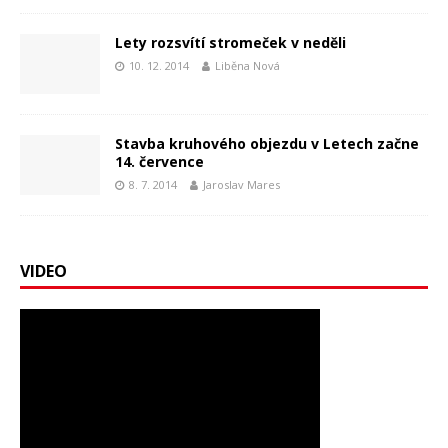
Lety rozsvítí stromeček v neděli
10. 12. 2014
Liběna Nová
Stavba kruhového objezdu v Letech začne
14. července
8. 7. 2014
Jaroslav Mares
VIDEO