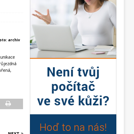
foto: archiv
munikace
průjezdná
vřená,
NEXT