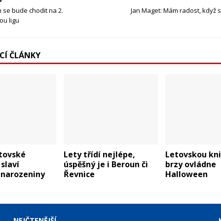
h se bude chodit na 2.
Jan Maget: Mám radost, když s
ou ligu
ÍCÍ ČLÁNKY
etovské
Lety třídí nejlépe,
Letovskou kn
 slaví
úspěšný je i Beroun či
brzy ovládne
 narozeniny
Řevnice
Halloween
NEJČTENĚJŠÍ