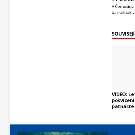
V Černošicíc
basketbalov
SOUVISEJ
VIDEO: L
posvícení
patnácté