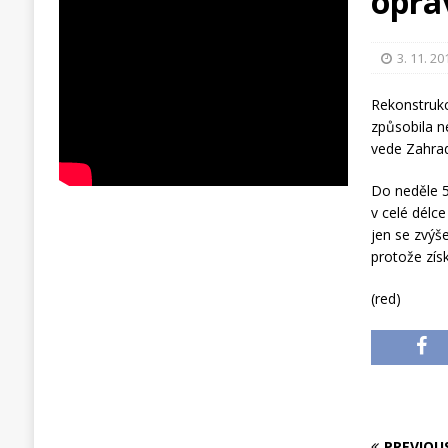
opr
3. 11. 20
Rekonstrukc
způsobila n
vede Zahrad
Do neděle 5
v celé délce
jen se zvýš
protože zís
(red)
PREVIOU