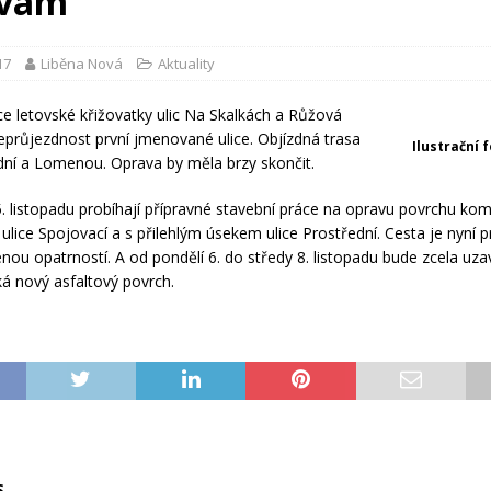
avám
17
Liběna Nová
Aktuality
e letovské křižovatky ulic Na Skalkách a Růžová
eprůjezdnost první jmenované ulice. Objízdná trasa
Ilustrační 
ní a Lomenou. Oprava by měla brzy skončit.
. listopadu probíhají přípravné stavební práce na opravu povrchu ko
 ulice Spojovací a s přilehlým úsekem ulice Prostřední. Cesta je nyní 
enou opatrností. A od pondělí 6. do středy 8. listopadu bude zcela uza
ká nový asfaltový povrch.
S