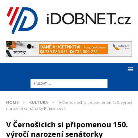
HOME
KULTURA
V Černošicích si připomenou 150. výročí
narození senátorky Plamínkové
V Černošicích si připomenou 150.
výročí narození senátorky