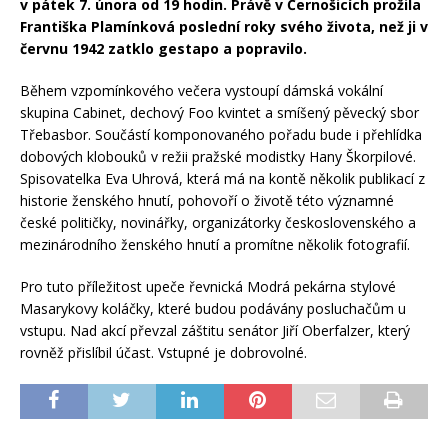
v pátek 7. února od 19 hodin. Právě v Černošicích prožila
Františka Plamínková poslední roky svého života, než ji v
červnu 1942 zatklo gestapo a popravilo.
Během vzpomínkového večera vystoupí dámská vokální
skupina Cabinet, dechový Foo kvintet a smíšený pěvecký sbor
Třebasbor. Součástí komponovaného pořadu bude i přehlídka
dobových klobouků v režii pražské modistky Hany Škorpilové.
Spisovatelka Eva Uhrová, která má na kontě několik publikací z
historie ženského hnutí, pohovoří o životě této významné
české političky, novinářky, organizátorky československého a
mezinárodního ženského hnutí a promítne několik fotografií.
Pro tuto příležitost upeče řevnická Modrá pekárna stylové
Masarykovy koláčky, které budou podávány posluchačům u
vstupu. Nad akcí převzal záštitu senátor Jiří Oberfalzer, který
rovněž přislíbil účast. Vstupné je dobrovolné.