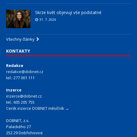
Skrze květ objevuji vše podstatné
31. 7. 2026
Všechny články
KONTAKTY
Redakce
redakce@dobnet.cz
tel.: 277 001 111
Inzerce
inzerce@dobnet.cz
tel.: 605 205 755
Ceník inzerce DOBNET měsíčník →
DOBNET, z.s.
Palackého 27
252 29 Dobřichovice