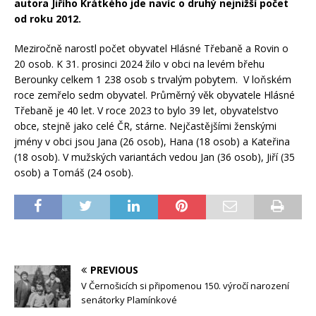
autora Jiřího Krátkého jde navíc o druhý nejnižší počet
od roku 2012.
Meziročně narostl počet obyvatel Hlásné Třebaně a Rovin o
20 osob. K 31. prosinci 2024 žilo v obci na levém břehu
Berounky celkem 1 238 osob s trvalým pobytem. V loňském
roce zemřelo sedm obyvatel. Průměrný věk obyvatele Hlásné
Třebaně je 40 let. V roce 2023 to bylo 39 let, obyvatelstvo
obce, stejně jako celé ČR, stárne. Nejčastějšími ženskými
jmény v obci jsou Jana (26 osob), Hana (18 osob) a Kateřina
(18 osob). V mužských variantách vedou Jan (36 osob), Jiří (35
osob) a Tomáš (24 osob).
PREVIOUS
V Černošicích si připomenou 150. výročí narození
senátorky Plamínkové