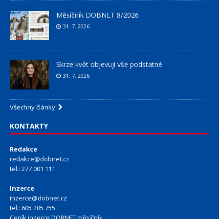
Měsíčník DOBNET 8/2026
31. 7. 2026
Skrze květ objevuji vše podstatné
31. 7. 2026
Všechny články
KONTAKTY
Redakce
redakce@dobnet.cz
tel.: 277 001 111
Inzerce
inzerce@dobnet.cz
tel.: 605 205 755
Ceník inzerce DOBNET měsíčník →