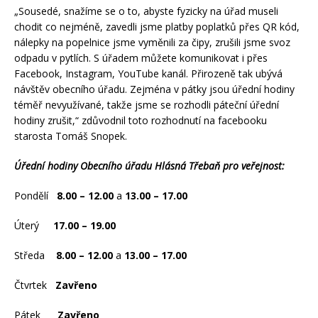
„Sousedé, snažíme se o to, abyste fyzicky na úřad museli
chodit co nejméně, zavedli jsme platby poplatků přes QR kód,
nálepky na popelnice jsme vyměnili za čipy, zrušili jsme svoz
odpadu v pytlích. S úřadem můžete komunikovat i přes
Facebook, Instagram, YouTube kanál. Přirozeně tak ubývá
návštěv obecního úřadu. Zejména v pátky jsou úřední hodiny
téměř nevyužívané, takže jsme se rozhodli páteční úřední
hodiny zrušit,“ zdůvodnil toto rozhodnutí na facebooku
starosta Tomáš Snopek.
Úřední hodiny Obecního úřadu Hlásná Třebaň pro veřejnost:
Pondělí
8.00 – 12.00
a
13.00 – 17.00
Úterý
17.00 – 19.00
Středa
8.00 – 12.00
a
13.00 – 17.00
Čtvrtek
Zavřeno
Pátek
Zavřeno