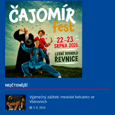
NEJČTENĚJŠÍ
Výjimečný zážitek: mexické belcanto ve
Všenorech
5. 8. 2026