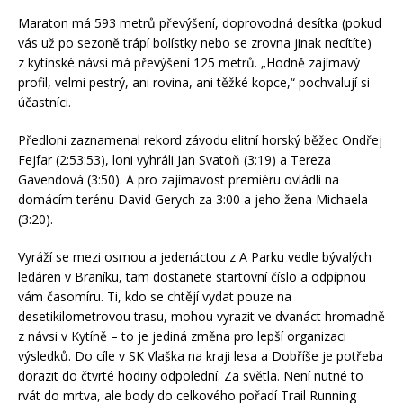
Maraton má 593 metrů převýšení, doprovodná desítka (pokud
vás už po sezoně trápí bolístky nebo se zrovna jinak necítíte)
z kytínské návsi má převýšení 125 metrů. „Hodně zajímavý
profil, velmi pestrý, ani rovina, ani těžké kopce,“ pochvalují si
účastníci.
Předloni zaznamenal rekord závodu elitní horský běžec Ondřej
Fejfar (2:53:53), loni vyhráli Jan Svatoň (3:19) a Tereza
Gavendová (3:50). A pro zajímavost premiéru ovládli na
domácím terénu David Gerych za 3:00 a jeho žena Michaela
(3:20).
Vyráží se mezi osmou a jedenáctou z A Parku vedle bývalých
ledáren v Braníku, tam dostanete startovní číslo a odpípnou
vám časomíru. Ti, kdo se chtějí vydat pouze na
desetikilometrovou trasu, mohou vyrazit ve dvanáct hromadně
z návsi v Kytíně – to je jediná změna pro lepší organizaci
výsledků. Do cíle v SK Vlaška na kraji lesa a Dobříše je potřeba
dorazit do čtvrté hodiny odpolední. Za světla. Není nutné to
rvát do mrtva, ale body do celkového pořadí Trail Running