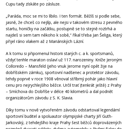
Cupu tady získáte po zásluze.
„Paráda, moc se mi to líbilo. I ten formát. Běžíš si podle sebe,
jasně, že chceš co nejlíp, ale nejsi v takovém stresu z pevného
startu, honičky na začátku, postupně se to stejně roztrhá a
najdeš si sem tam někoho k sobě,“ říkal třeba Jan Šeliga, který
přijel ráno vlakem až z Mariánských Lázní.
A k tomu si připomenul historii starých c. a k. sportsmanů,
vždyť tenhle maraton oslaví už 117. narozeniny. Kníže Jeroným
Colloredo – Mansfeld (jeho vnuk Jerome nyní opět žije na
dobříšském zámku), sportovní nadšenec a protektor závodu,
tehdy poprvé v roce 1908 věnoval stříbrný pohár jako hlavní
cenu pro nejrychlejšího běžce. Určil trať (tenkrát ještě) z Prahy
– Smíchova do Dobříše v délce 40 kilometrů a dal podnět
organizátorům závodu z S. K. Slavia.
Díky tomu v nově vytvořeném závodu odstartoval legendární
sportovní buditel a spoluautor olympijské charty Jiří Guth-
Jarkovský, z tehdejšího kraje Prahy šest běžců doprovázených
nejméně dvaceti cyklisty, dvěma automobily a čtyřmi fiakry do