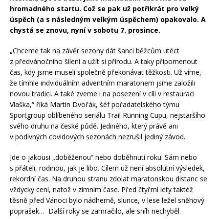
hromadného startu. Což se pak už potřikrát pro velký
úspěch (a s následným velkým úspěchem) opakovalo. A
chystá se znovu, nyní v sobotu 7. prosince.
„Chceme tak na závěr sezony dát šanci běžcům utéct
z předvánočního šílení a užít si přírodu. A taky připomenout
čas, kdy jsme museli společně překonávat těžkosti. Už víme,
že tímhle indviduálním adventním maratonem jsme založili
novou tradici. A také zveme i na posezení v cíli v restauraci
Vlaška,“ říká Martin Dvořák, šéf pořadatelského týmu
Sportgroup oblíbeného seriálu Trail Running Cupu, nejstaršího
svého druhu na české půdě. Jediného, který právě ani
v podivných covidových sezonách nezrušil jediný závod.
Jde o jakousi „doběženou“ nebo doběhnutí roku. Sám nebo
s přáteli, rodinou, jak je libo. Cílem už není absolutní výsledek,
rekordní čas. Na druhou stranu zdolat maratonskou distanc se
vždycky cení, natož v zimním čase. Před čtyřmi lety taktéž
těsně před Vánoci bylo nádherně, slunce, v lese ležel sněhový
poprašek… Další roky se zamračilo, ale sníh nechyběl.