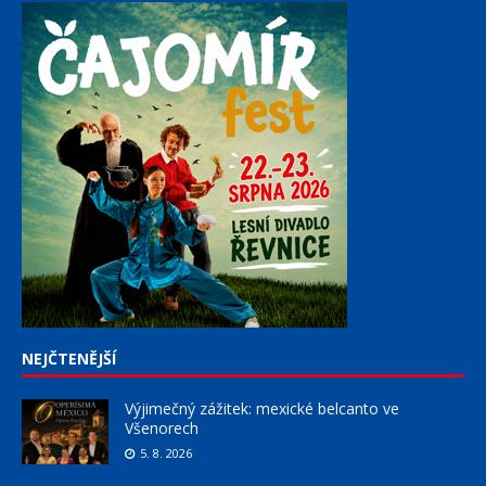
NEJČTENĚJŠÍ
Výjimečný zážitek: mexické belcanto ve
Všenorech
5. 8. 2026