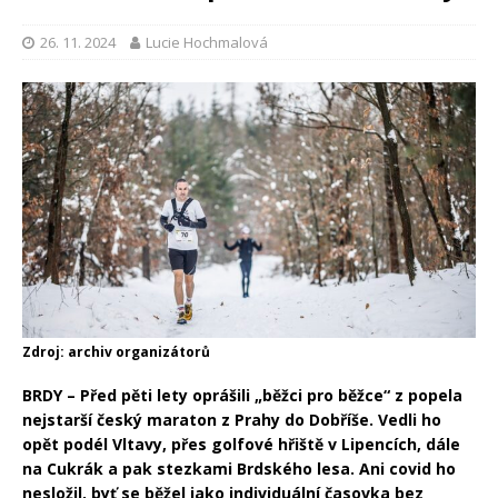
26. 11. 2024
Lucie Hochmalová
Zdroj: archiv organizátorů
BRDY – Před pěti lety oprášili „běžci pro běžce“ z popela
nejstarší český maraton z Prahy do Dobříše. Vedli ho
opět podél Vltavy, přes golfové hřiště v Lipencích, dále
na Cukrák a pak stezkami Brdského lesa. Ani covid ho
nesložil, byť se běžel jako individuální časovka bez