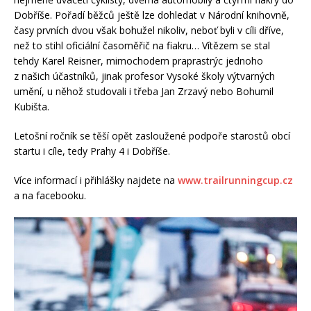
Dobříše. Pořadí běžců ještě lze dohledat v Národní knihovně,
časy prvních dvou však bohužel nikoliv, neboť byli v cíli dříve,
než to stihl oficiální časoměřič na fiakru… Vítězem se stal
tehdy Karel Reisner, mimochodem praprastrýc jednoho
z našich účastníků, jinak profesor Vysoké školy výtvarných
umění, u něhož studovali i třeba Jan Zrzavý nebo Bohumil
Kubišta.
Letošní ročník se těší opět zasloužené podpoře starostů obcí
startu i cíle, tedy Prahy 4 i Dobříše.
Více informací i přihlášky najdete na
www.trailrunningcup.cz
a na facebooku.