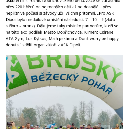
uskutečnil 4. ročník Dobřichovického běhu. Akce se zúčastnilo
přes 220 běžců od nejmenších dětí až po dospělé. I přes
nepříznivé počasí si závody užili všichni přítomní. „Pro ASK
Dipoli bylo medailové umístění následující: 7 – 10 – 9 (zlato –
stříbro – bronz). Děkujeme taky místním partnerům, kteří se
na této akci podíleli: Město Dobřichovice, Kliment Cidrerie,
ATA Gym, Los Kytkos, Malá pekárna a Don’t worry be happy
donuts,“ sdělili organizátoři z ASK Dipoli.