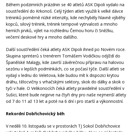
Během podzimních prázdnin se 40 atletů ASK Dipoli vydalo na
soustředění do Krkonoš. Celý týden atleti využili k velké dávce
tréninků poměrně nízké intenzity, kde nechyběly hlavně výběhy
kopců, silový trénink, trénink tempové vytrvalosti a mnoho
herních prvků, výlet na rozhlednu Černou horu či Sněžku,
večerní deskové hry a mnoho dalšího.
Další soustředění čeká atlety ASK Dipoli ihned po Novém roce.
Skupina sprinterů s trenérem Tomášem Vodičkou odjíždí do
Španělské Malagy, kde završí závěrečnou přípravu na halovou
sezónu v lepších podmínkách, co se počasí týče. Další atleti se
vydají v lednu do Veletova, kde budou mít k dispozici krytou
dráhu, tělocvičny s vrhačskými sektory, skok do dálky a skok o
tyči v hale. O Velikonocích čeká atlety pravidelné soustředění v
Sušici, které bude nejprve na čtyři dny pro naše nejmenší atlety
od 7 do 11 až 13 let a poté na 6 dní i pro starší a výkonnostní.
Rekordní Dobřichovický běh
V neděli 10. listopadu se v prostorách TJ Sokol Dobřichovice