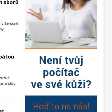
ch sborů
a v Berouně
by.
 pátou
uzikál
Barranda v
at