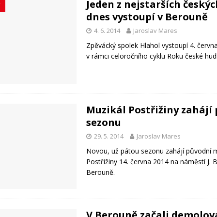
Jeden z nejstarších český
Y
dnes vystoupí v Berouně
4. 6. 2014
Jaroslav Mares
Zpěvácký spolek Hlahol vystoupí 4. červn
v rámci celoročního cyklu Roku české hud
Muzikál Postřižiny zahájí
sezonu
29. 5. 2014
Jaroslav Mares
Novou, už pátou sezonu zahájí původní m
Postřižiny 14. června 2014 na náměstí J. 
Berouně.
V Berouně začali demolov