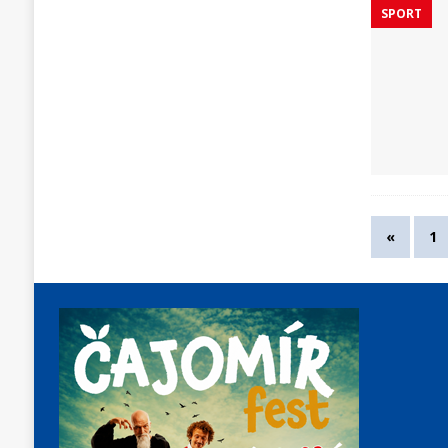
SPORT
«
1