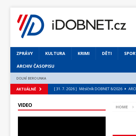
ZPRÁVY
KULTURA
KRIMI
DĚTI
SPOR
ARCHIV ČASOPISU
DOLNÍ BEROUNKA
[ 31. 7. 2026 ]
Měsíčník DOBNET 8/2026
ARCH
AKTUÁLNĚ
[ 31. 7. 2026 ]
Skrze květ objevuji vše podstatn
VIDEO
HOME
[ 31. 7. 2026 ]
Jednou Slavoj, vždycky Slavoj!
[ 31. 7. 2026 ]
Zámek Liteň rozezní hvězdně o
[ 5. 8. 2026 ]
Výjimečný zážitek: mexické belca