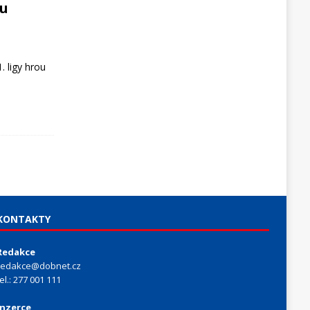
ou
. ligy hrou
KONTAKTY
Redakce
redakce@dobnet.cz
tel.: 277 001 111
Inzerce