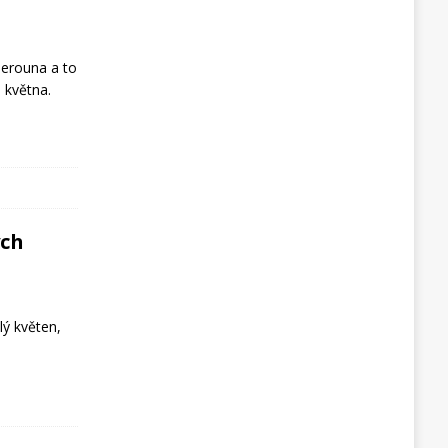
erouna a to
 května.
ých
lý květen,