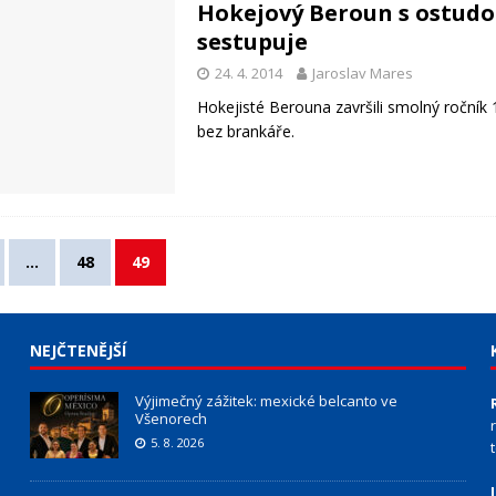
Hokejový Beroun s ostud
sestupuje
24. 4. 2014
Jaroslav Mares
Hokejisté Berouna završili smolný ročník 1
bez brankáře.
…
48
49
NEJČTENĚJŠÍ
Výjimečný zážitek: mexické belcanto ve
Všenorech
5. 8. 2026