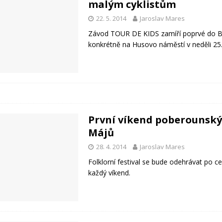
malým cyklistům
22. 5. 2014
Jaroslav Mares
Závod TOUR DE KIDS zamíří poprvé do B
konkrétně na Husovo náměstí v neděli 25.
První víkend poberounsk
Májů
28. 4. 2014
Jaroslav Mares
Folklorní festival se bude odehrávat po ce
každý víkend.