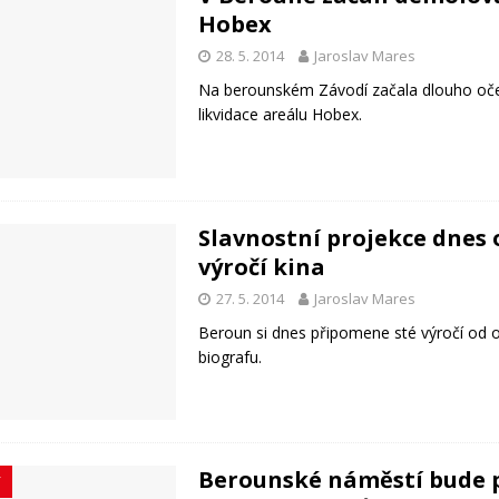
Hobex
28. 5. 2014
Jaroslav Mares
Na berounském Závodí začala dlouho oč
likvidace areálu Hobex.
Slavnostní projekce dnes 
výročí kina
27. 5. 2014
Jaroslav Mares
Beroun si dnes připomene sté výročí od 
biografu.
Berounské náměstí bude p
Y