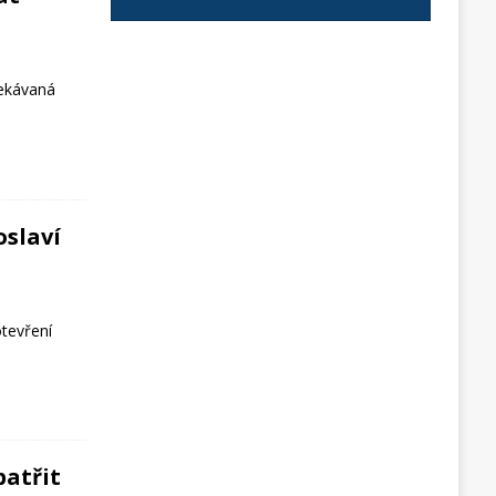
ekávaná
oslaví
otevření
atřit