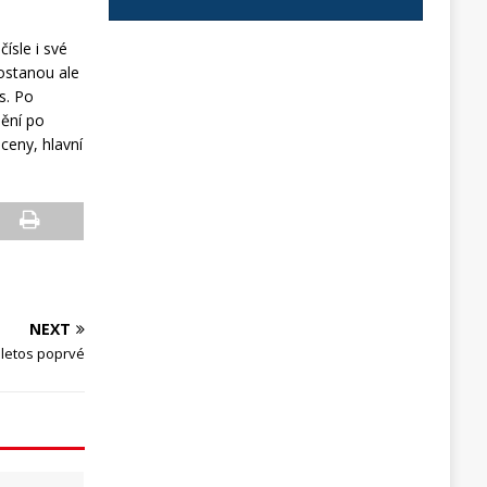
ísle i své
dostanou ale
s. Po
nění po
ceny, hlavní
NEXT
 letos poprvé