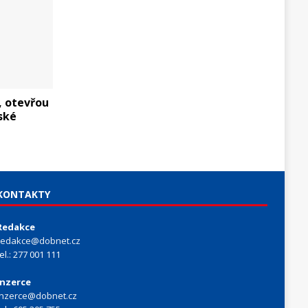
, otevřou
ské
KONTAKTY
Redakce
redakce@dobnet.cz
tel.: 277 001 111
Inzerce
inzerce@dobnet.cz