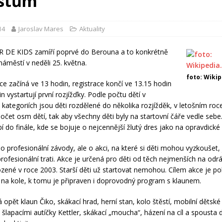
istům
14
Jaroslav Mares
Aktuality
 DE KIDS zamíří poprvé do Berouna a to konkrétně
áměstí v neděli 25. května.
foto: Wikip
e začíná ve 13 hodin, registrace končí ve 13.15 hodin
n vystartují první rozjížďky. Podle počtu dětí v
 kategoriích jsou děti rozdělené do několika rozjížděk, v letošním roc
očet osm dětí, tak aby všechny děti byly na startovní čáře vedle sebe. 
 do finále, kde se bojuje o nejcennější žlutý dres jako na opravdické 
o profesionální závody, ale o akci, na které si děti mohou vyzkoušet, 
profesionální trati. Akce je určená pro děti od těch nejmenších na odr
ozené v roce 2003. Starší děti už startovat nemohou. Cílem akce je po
na kole, k tomu je připraven i doprovodný program s klaunem.
 opět klaun Čiko, skákací hrad, herní stan, kolo štěstí, mobilní dětské
 šlapacími autíčky Kettler, skákací „moucha“, házení na cíl a spousta d