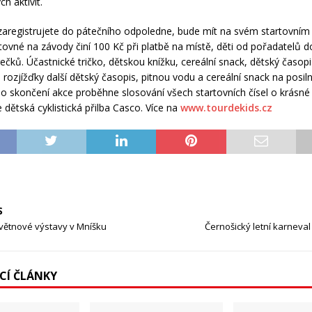
h aktivit.
zaregistrujete do pátečního odpoledne, bude mít na svém startovním č
tovné na závody činí 100 Kč při platbě na místě, děti od pořadatelů 
ečků. Účastnické tričko, dětskou knížku, cereální snack, dětský časopi
 rozjížďky další dětský časopis, pitnou vodu a cereální snack na posil
o skončení akce proběhne slosování všech startovních čísel o krásné 
 dětská cyklistická přilba Casco. Více na
www.tourdekids.cz
S
větnové výstavy v Mníšku
Černošický letní karneval
ÍCÍ ČLÁNKY