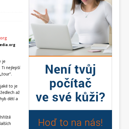
edia.org
e je
Ti nejlepší
„tour“.
jaké to je
ážedlech až
hyb dětí a
 hřiště
alších