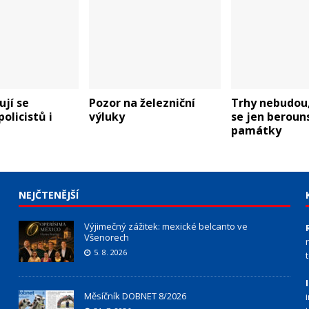
jí se
Pozor na železniční
Trhy nebudou
olicistů i
výluky
se jen beroun
ů
památky
NEJČTENĚJŠÍ
Výjimečný zážitek: mexické belcanto ve
Všenorech
5. 8. 2026
Měsíčník DOBNET 8/2026