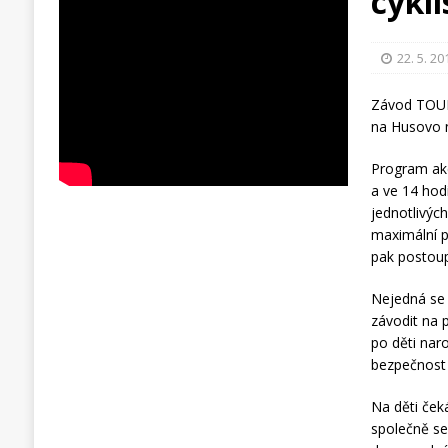
cykl
22. 5. 20
Závod TOUR
na Husovo n
Program akc
a ve 14 hodi
jednotlivých
maximální p
pak postoupí
Nejedná se 
závodit na 
po děti nar
bezpečnost 
Na děti čeká
společně se