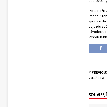
doprovodnýc
Pokud děti 
jméno. Star
spoustu dár
dojezdu své
závodech. P
výhrou bude
PREVIOU
Vyražte na k
SOUVISEJ