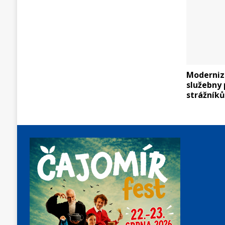
Modernizu
služebny p
strážník