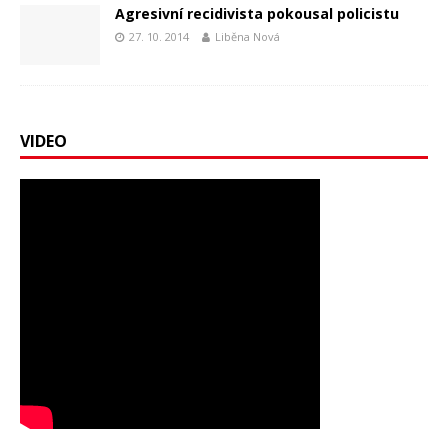
Agresivní recidivista pokousal policistu
27. 10. 2014
Liběna Nová
VIDEO