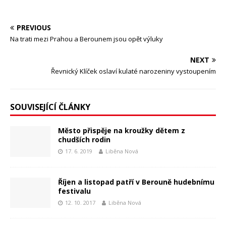
PREVIOUS
Na trati mezi Prahou a Berounem jsou opět výluky
NEXT
Řevnický Klíček oslaví kulaté narozeniny vystoupením
SOUVISEJÍCÍ ČLÁNKY
Město přispěje na kroužky dětem z
chudších rodin
17. 6. 2019
Liběna Nová
Říjen a listopad patří v Berouně hudebnímu
festivalu
12. 10. 2017
Liběna Nová