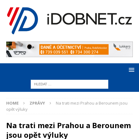
HOME
ZPRÁVY
Na trati mezi Prahou a Berounem jsou
opět výluky
Na trati mezi Prahou a Berounem
jsou opět výluky