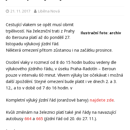
21. 11. 2017
Liběna Nová
Cestující vlakem se opět musí obrnit
trpělivostí. Na železniční trati z Prahy
Ilustrační foto: archiv
do Berouna platí až do pondělí 27.
listopadu výlukový jízdní řád.
Některá omezení přitom zůstanou i na začátku prosince.
Osobní vlaky v rozmezí od 8 do 15 hodin budou vedeny dle
výlukového jízdního řádu, v úseku Praha-Radotín – Beroun
pouze v intervalu 60 minut. Vlivem výluky lze očekávat i možná
další zpoždění. Stejné omezení bude platit i ve dnech 2. a 3.
12., a to v době od 7 do 16 hodin. v
Kompletní výluký jízdní řád (oranžové barvy)
najdete zde
.
Kvůli změnám na železnici platí také jiné řády na navazující
autobusy
664
a
665
(jízdní řád od 20. do 27. 11.).