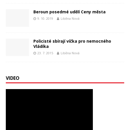
Beroun posedmé udělí Ceny města
9. 10. 2019
Liběna Nová
Policisté sbírají víčka pro nemocného
Vládíka
23. 7. 2015
Liběna Nová
VIDEO