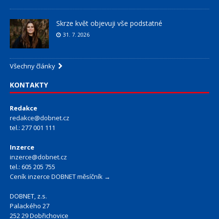
Skrze květ objevuji vše podstatné
31. 7. 2026
Všechny články
KONTAKTY
Redakce
redakce@dobnet.cz
tel.: 277 001 111
Inzerce
inzerce@dobnet.cz
tel.: 605 205 755
Ceník inzerce DOBNET měsíčník →
DOBNET, z.s.
Palackého 27
252 29 Dobřichovice