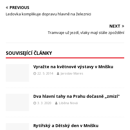
PREVIOUS
Ledovka komplikuje dopravu hlavně na železnici
NEXT
Tramvaje už jezdí, vlaky mají stále zpoždění
SOUVISEJÍCÍ ČLÁNKY
Vyražte na květnové výstavy v Mníšku
22. 5. 2014
Jaroslav Mares
Dva hlavní tahy na Prahu dočasně „zmizí“
3. 3. 2020
Liběna Nová
Rytířský a Dětský den v Mníšku