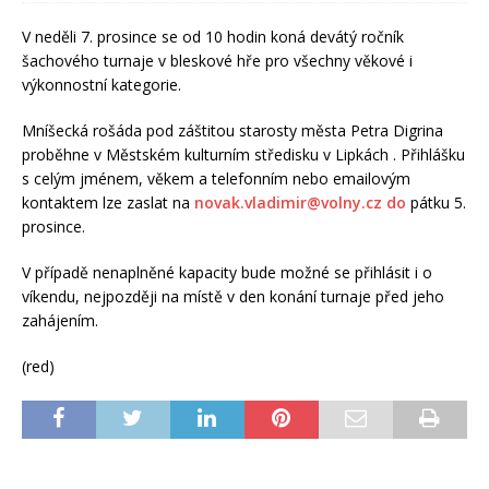
V neděli 7. prosince se od 10 hodin koná devátý ročník
šachového turnaje v bleskové hře pro všechny věkové i
výkonnostní kategorie.
Mníšecká rošáda pod záštitou starosty města Petra Digrina
proběhne v Městském kulturním středisku v Lipkách . Přihlášku
s celým jménem, věkem a telefonním nebo emailovým
kontaktem lze zaslat na
novak.vladimir@volny.cz
do
pátku 5.
prosince.
V případě nenaplněné kapacity bude možné se přihlásit i o
víkendu, nejpozději na místě v den konání turnaje před jeho
zahájením.
(red)