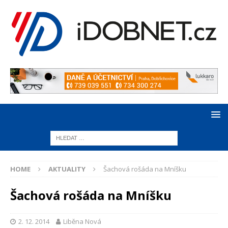
HOME
AKTUALITY
Šachová rošáda na Mníšku
Šachová rošáda na Mníšku
2. 12. 2014
Liběna Nová