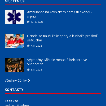
NEJČTENĚJŠÍ
Ambulance na řevnickém náměstí skončí v
srpnu
10. 8. 2026
Učitelé se naučí řešit spory a kuchaře proškolí
šéfkuchař
7. 8. 2026
Výjimečný zážitek: mexické belcanto ve
Všenorech
5. 8. 2026
Všechny články
KONTAKTY
Redakce
redakce@dobnet.cz