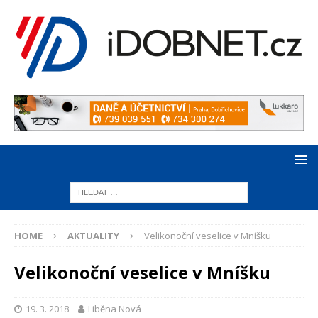
HOME
AKTUALITY
Velikonoční veselice v Mníšku
Velikonoční veselice v Mníšku
19. 3. 2018
Liběna Nová