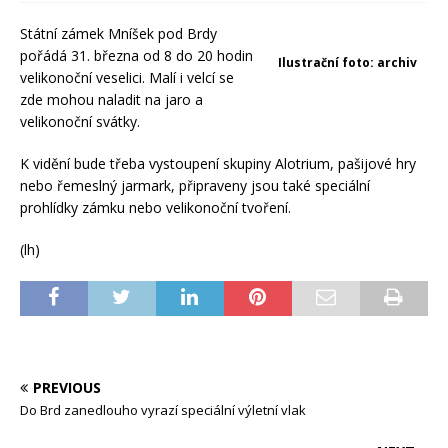
Státní zámek Mníšek pod Brdy
pořádá 31. března od 8 do 20 hodin
Ilustrační foto: archiv
velikonoční veselici. Malí i velcí se
zde mohou naladit na jaro a
velikonoční svátky.
K vidění bude třeba vystoupení skupiny Alotrium, pašijové hry
nebo řemeslný jarmark, připraveny jsou také speciální
prohlídky zámku nebo velikonoční tvoření.
(lh)
PREVIOUS
Do Brd zanedlouho vyrazí speciální výletní vlak