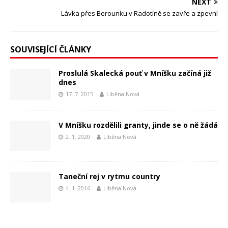
NEXT
Lávka přes Berounku v Radotíně se zavře a zpevní
SOUVISEJÍCÍ ČLÁNKY
Proslulá Skalecká pouť v Mníšku začíná již
dnes
17. 7. 2015
Liběna Nová
V Mníšku rozdělili granty, jinde se o ně žádá
2. 1. 2020
Liběna Nová
Taneční rej v rytmu country
4. 1. 2016
Liběna Nová