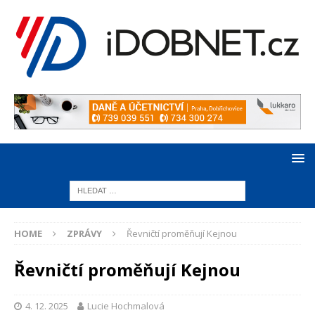
HOME
ZPRÁVY
Řevničtí proměňují Kejnou
Řevničtí proměňují Kejnou
4. 12. 2025
Lucie Hochmalová