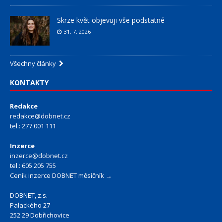
Skrze květ objevuji vše podstatné
31. 7. 2026
Všechny články
KONTAKTY
Redakce
redakce@dobnet.cz
tel.: 277 001 111
Inzerce
inzerce@dobnet.cz
tel.: 605 205 755
Ceník inzerce DOBNET měsíčník →
DOBNET, z.s.
Palackého 27
252 29 Dobřichovice