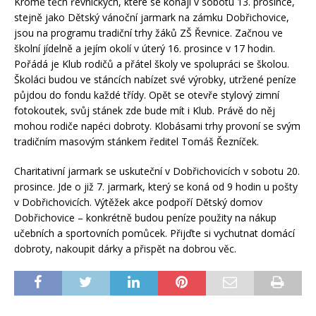
Kromě těch řevnických, které se konají v sobotu 13. prosince,
stejně jako Dětský vánoční jarmark na zámku Dobřichovice,
jsou na programu tradiční trhy žáků ZŠ Řevnice. Začnou ve
školní jídelně a jejím okolí v úterý 16. prosince v 17 hodin.
Pořádá je Klub rodičů a přátel školy ve spolupráci se školou.
Školáci budou ve stáncích nabízet své výrobky, utržené peníze
půjdou do fondu každé třídy. Opět se otevře stylový zimní
fotokoutek, svůj stánek zde bude mít i Klub. Právě do něj
mohou rodiče napéci dobroty. Klobásami trhy provoní se svým
tradičním masovým stánkem ředitel Tomáš Řezníček.
Charitativní jarmark se uskuteční v Dobřichovicích v sobotu 20.
prosince. Jde o již 7. jarmark, který se koná od 9 hodin u pošty
v Dobřichovicích. Výtěžek akce podpoří Dětský domov
Dobřichovice – konkrétně budou peníze použity na nákup
učebních a sportovních pomůcek. Přijďte si vychutnat domácí
dobroty, nakoupit dárky a přispět na dobrou věc.