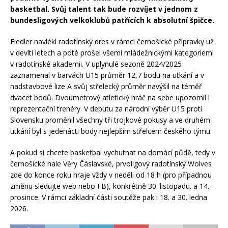
basketbal. Svůj talent tak bude rozvíjet v jednom z
bundesligových velkoklubů patřících k absolutní špičce.
Fiedler navlékl radotínský dres v rámci černošické přípravky už
v devíti letech a poté prošel všemi mládežnickými kategoriemi
v radotínské akademii. V uplynulé sezoně 2024/2025
zaznamenal v barvách U15 průměr 12,7 bodu na utkání a v
nadstavbové lize A svůj střelecký průměr navýšil na téměř
dvacet bodů. Dvoumetrový atletický hráč na sebe upozornil i
reprezentační trenéry. V debutu za národní výběr U15 proti
Slovensku proměnil všechny tři trojkové pokusy a ve druhém
utkání byl s jedenácti body nejlepším střelcem českého týmu.
A pokud si chcete basketbal vychutnat na domácí půdě, tedy v
černošické hale Věry Čáslavské, prvoligový radotínský Wolves
zde do konce roku hraje vždy v neděli od 18 h (pro případnou
změnu sledujte web nebo FB), konkrétně 30. listopadu. a 14.
prosince. V rámci základní části soutěže pak i 18. a 30. ledna
2026.