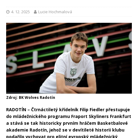
4. 12. 2025
Lucie Hochmalová
Zdroj: BK Wolves Radotín
RADOTÍN – Čtrnáctiletý křídelník Filip Fiedler přestupuje
do mládežnického programu Fraport Skyliners Frankfurt
a stává se tak historicky prvním hráčem Basketbalové
akademie Radotín, jehož se v devítileté historii klubu
podařilo vychovat pro elitní evropský mládežnický