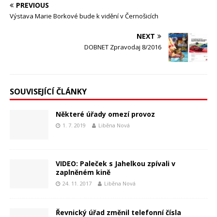
PREVIOUS
Výstava Marie Borkové bude k vidění v Černošicích
NEXT
DOBNET Zpravodaj 8/2016
SOUVISEJÍCÍ ČLÁNKY
Některé úřady omezí provoz
1. 7. 2019
Liběna Nová
VIDEO: Paleček s Jahelkou zpívali v
zaplněném kině
24. 11. 2017
Liběna Nová
Řevnický úřad změnil telefonní čísla