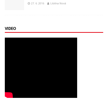
27. 6. 2016
Liběna Nová
VIDEO