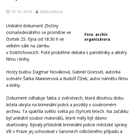
19. 10. 2018
Liběna Nová
Unikátní dokument Zločiny
osmašedesátého se promítne ve
Foto: archiv
čtvrtek 25. října od 18:30 h ve
organizátora
velkém sále na zámku
v Dobřichovicích. Poté proběhne debata s pamětníky a aktéry
filmu i knihy.
Hosty budou Dagmar Nováková, Gabriel Goessel, autorka
scénáře Šárka Maixnerová a Rudolf Čížek, autor námětu filmu
a knihy.
Dokument odhaluje fakta o zvěrstvech, která dlouhou dobu
ležela ukryta na kriminální policii a později v soukromém
archivu. Ta spatřila světlo světa po čtyřiceti letech. Na začátku
byl unikátní soubor materiálů, které měly být dávno
skartovány. Bývalý příslušník kriminální policie městské správy
VB v Praze jej uchovával v šanonech odloženého případu a