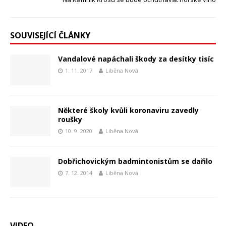
SOUVISEJÍCÍ ČLÁNKY
Vandalové napáchali škody za desítky tisíc
1. 11. 2017
Liběna Nová
Některé školy kvůli koronaviru zavedly
roušky
10. 9. 2020
Liběna Nová
Dobřichovickým badmintonistům se dařilo
7. 12. 2014
Liběna Nová
VIDEO