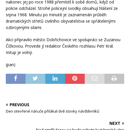
nakonec jej po roce 1988 přemístil k sobě domů, když od
policie odcházel. Strohé policejní svodky obsahují hlášení ze
srpna 1968. Minutu po minutě je zaznamenán průběh
dramatických střetů civilního obyvatelstva se spřátelenými
ozbrojenými silami.
Akci připravilo město Dobřichovice ve spolupráci se Zuzanou
Čížkovou. Provede jí redaktor Českého rozhlasu Petr Král.
Vstup je volný.
(pan)
PREVIOUS
Den otevřené náruče přilákal dvě stovky návštěvníků
NEXT
Na Kamrlík Krosu se bude ochutnávat horské víno