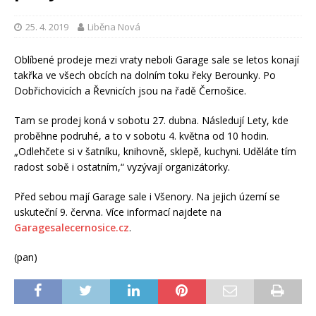
25. 4. 2019
Liběna Nová
Oblíbené prodeje mezi vraty neboli Garage sale se letos konají
takřka ve všech obcích na dolním toku řeky Berounky. Po
Dobřichovicích a Řevnicích jsou na řadě Černošice.
Tam se prodej koná v sobotu 27. dubna. Následují Lety, kde
proběhne podruhé, a to v sobotu 4. května od 10 hodin.
„Odlehčete si v šatníku, knihovně, sklepě, kuchyni. Uděláte tím
radost sobě i ostatním,“ vyzývají organizátorky.
Před sebou mají Garage sale i Všenory. Na jejich území se
uskuteční 9. června. Více informací najdete na
Garagesalecernosice.cz
.
(pan)