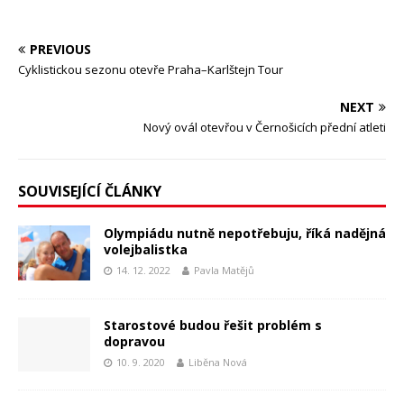
PREVIOUS
Cyklistickou sezonu otevře Praha–Karlštejn Tour
NEXT
Nový ovál otevřou v Černošicích přední atleti
SOUVISEJÍCÍ ČLÁNKY
Olympiádu nutně nepotřebuju, říká nadějná
volejbalistka
14. 12. 2022
Pavla Matějů
Starostové budou řešit problém s
dopravou
10. 9. 2020
Liběna Nová