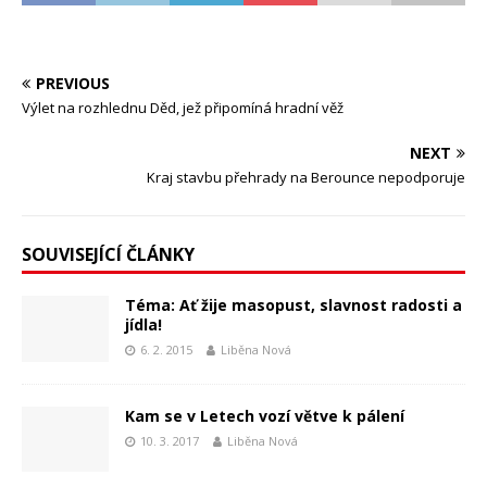
PREVIOUS
Výlet na rozhlednu Děd, jež připomíná hradní věž
NEXT
Kraj stavbu přehrady na Berounce nepodporuje
SOUVISEJÍCÍ ČLÁNKY
Téma: Ať žije masopust, slavnost radosti a
jídla!
6. 2. 2015
Liběna Nová
Kam se v Letech vozí větve k pálení
10. 3. 2017
Liběna Nová