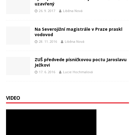
uzavřený
26. 9. 2017
Liběna Nová
Na Severojižní magistrále v Praze praskl
vodovod
28. 11. 2016
Liběna Nová
ZUŠ předvede písničkovou poctu Jaroslavu
Ježkovi
17. 6. 2016
Lucie Hochmalová
VIDEO