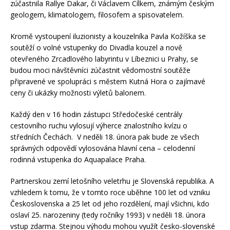
zúčastnila Rallye Dakar, či Václavem Cílkem, známým českým
geologem, klimatologem, filosofem a spisovatelem.
Kromě vystoupení iluzionisty a kouzelníka Pavla Kožíška se
soutěží o volné vstupenky do Divadla kouzel a nově
otevřeného Zrcadlového labyrintu v Líbeznici u Prahy, se
budou moci návštěvníci zúčastnit vědomostní soutěže
připravené ve spolupráci s městem Kutná Hora o zajímavé
ceny či ukázky možnosti výletů balonem.
Každý den v 16 hodin zástupci Středočeské centrály
cestovního ruchu vylosují výherce znalostního kvízu o
středních Čechách. V neděli 18. února pak bude ze všech
správných odpovědí vylosována hlavní cena – celodenní
rodinná vstupenka do Aquapalace Praha.
Partnerskou zemí letošního veletrhu je Slovenská republika. A
vzhledem k tomu, že v tomto roce uběhne 100 let od vzniku
Československa a 25 let od jeho rozdělení, mají všichni, kdo
oslaví 25. narozeniny (tedy ročníky 1993) v neděli 18. února
vstup zdarma. Stejnou výhodu mohou využít česko-slovenské