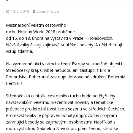
14. 2. 2018
Liběna Nová
Mezinárodní veletrh cestovního
ruchu Holiday World 2018 proběhne
od 15. do 18. února na výstavišti v Praze – Holešovicích.
Návštěvníky čekají zajímavé soutěže i besedy. A někteří mají
vstup zdarma.
Na významné akci v rámci střední Evropy se tradičně objeví i
Středočeský kraj. Chybět nebudou ani zástupci z Brd a
Podbrdska, Poberouní zastoupí dobrovolné sdružení Bohemia
Centralis.
Středočeská centrála cestovního ruchu bude po čtyři dny
návštěvníkům veletrhu prezentovat novinky a tematické
průvodce pro letošní turistickou sezonu ve středních Čechách.
Pro návštěvníky je připraven bohatý doprovodný program
zahrnující besedy se zajímavými osobnostmi. Například s
motocyklistkou Gabrielou Novotnou, první ženou, která se