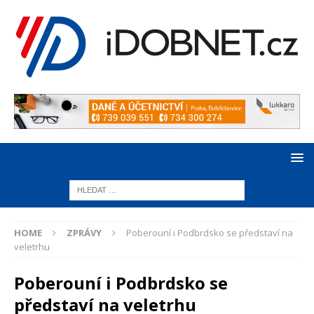
HOME
ZPRÁVY
Poberouní i Podbrdsko se představí na
veletrhu
Poberouní i Podbrdsko se
představí na veletrhu