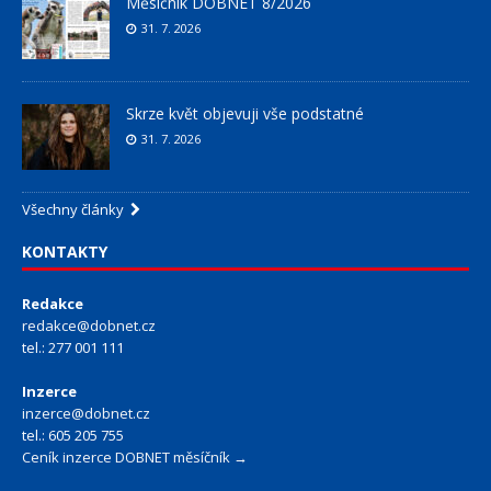
Měsíčník DOBNET 8/2026
31. 7. 2026
Skrze květ objevuji vše podstatné
31. 7. 2026
Všechny články
KONTAKTY
Redakce
redakce@dobnet.cz
tel.: 277 001 111
Inzerce
inzerce@dobnet.cz
tel.: 605 205 755
Ceník inzerce DOBNET měsíčník →