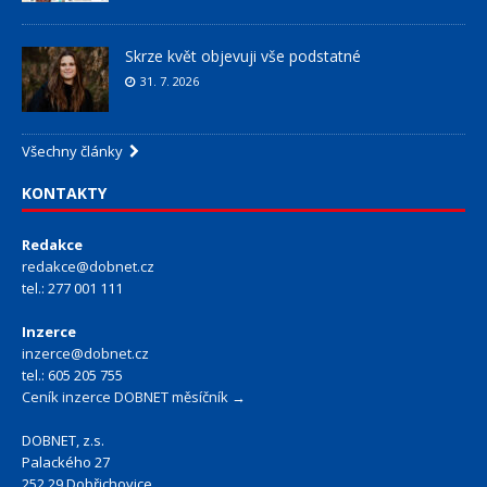
Skrze květ objevuji vše podstatné
31. 7. 2026
Všechny články
KONTAKTY
Redakce
redakce@dobnet.cz
tel.: 277 001 111
Inzerce
inzerce@dobnet.cz
tel.: 605 205 755
Ceník inzerce DOBNET měsíčník →
DOBNET, z.s.
Palackého 27
252 29 Dobřichovice