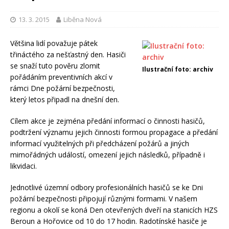
13. 3. 2015
Liběna Nová
Většina lidí považuje pátek
třináctého za nešťastný den. Hasiči
se snaží tuto pověru zlomit
Ilustrační foto: archiv
pořádáním preventivních akcí v
rámci Dne požární bezpečnosti,
který letos připadl na dnešní den.
Cílem akce je zejména předání informací o činnosti hasičů,
podtržení významu jejich činnosti formou propagace a předání
informací využitelných při předcházení požárů a jiných
mimořádných událostí, omezení jejich následků, případně i
likvidaci.
Jednotlivé územní odbory profesionálních hasičů se ke Dni
požární bezpečnosti připojují různými formami. V našem
regionu a okolí se koná Den otevřených dveří na stanicích HZS
Beroun a Hořovice od 10 do 17 hodin. Radotínské hasiče je