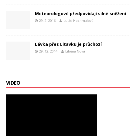
Meteorologové předpovídají silné sněžení
29. 2. 2016
Lucie Hochmalová
Lávka přes Litavku je průchozí
29. 12. 2014
Liběna Nová
VIDEO