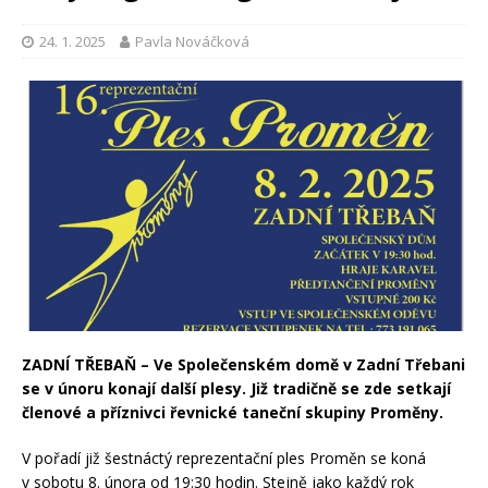
24. 1. 2025
Pavla Nováčková
ZADNÍ TŘEBAŇ – Ve Společenském domě v Zadní Třebani
se v únoru konají další plesy. Již tradičně se zde setkají
členové a příznivci řevnické taneční skupiny Proměny.
V pořadí již šestnáctý reprezentační ples Proměn se koná
v sobotu 8. února od 19:30 hodin. Stejně jako každý rok