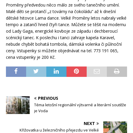
Proměny předvedou něco málo ze svého tanečního umění.
Malé děti se protančí „z továrny na čokoládu” až k dnešní
dětské hitovce Lama dance. Velké Proměny letos nabraly velké
tempo a zatančí hned čtyři tance. Můžete se těšit na modernu
od Lady Gaga, energické kovboje ze západu i dechberoucí
scénický tanec. K poslechu i tanci zahraje kapela Karavel,
nebude chybět bohatá tombola, dámská volenka či půlnoční
ceny. Vstupenky si můžete objednávat na tel. 773 191 065,
cena vstupenky je 200 Kč.
PREVIOUS
Téma letošní regionální výtvarné a literární soutěže
je Voda
NEXT
Křižovatka u železničního přejezdu ve Velké