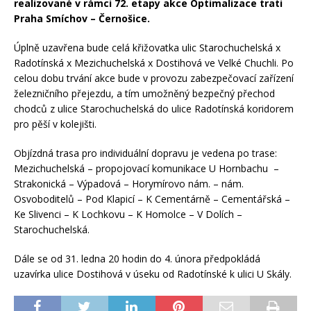
realizované v rámci 72. etapy akce Optimalizace trati
Praha Smíchov – Černošice.
Úplně uzavřena bude celá křižovatka ulic Starochuchelská x
Radotínská x Mezichuchelská x Dostihová ve Velké Chuchli. Po
celou dobu trvání akce bude v provozu zabezpečovací zařízení
železničního přejezdu, a tím umožněný bezpečný přechod
chodců z ulice Starochuchelská do ulice Radotínská koridorem
pro pěší v kolejišti.
Objízdná trasa pro individuální dopravu je vedena po trase:
Mezichuchelská – propojovací komunikace U Hornbachu –
Strakonická – Výpadová – Horymírovo nám. – nám.
Osvoboditelů – Pod Klapicí – K Cementárně – Cementářská –
Ke Slivenci – K Lochkovu – K Homolce – V Dolích –
Starochuchelská.
Dále se od 31. ledna 20 hodin do 4. února předpokládá
uzavírka ulice Dostihová v úseku od Radotínské k ulici U Skály.