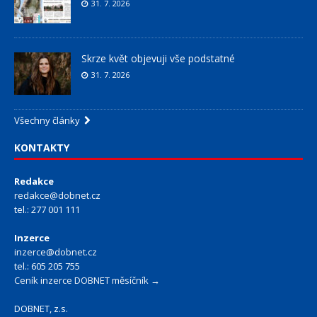
31. 7. 2026
Skrze květ objevuji vše podstatné
31. 7. 2026
Všechny články
KONTAKTY
Redakce
redakce@dobnet.cz
tel.: 277 001 111
Inzerce
inzerce@dobnet.cz
tel.: 605 205 755
Ceník inzerce DOBNET měsíčník →
DOBNET, z.s.