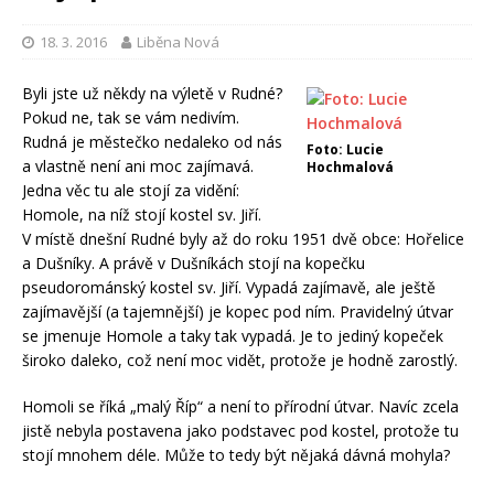
18. 3. 2016
Liběna Nová
Byli jste už někdy na výletě v Rudné?
Pokud ne, tak se vám nedivím.
Rudná je městečko nedaleko od nás
Foto: Lucie
a vlastně není ani moc zajímavá.
Hochmalová
Jedna věc tu ale stojí za vidění:
Homole, na níž stojí kostel sv. Jiří.
V místě dnešní Rudné byly až do roku 1951 dvě obce: Hořelice
a Dušníky. A právě v Dušníkách stojí na kopečku
pseudorománský kostel sv. Jiří. Vypadá zajímavě, ale ještě
zajímavější (a tajemnější) je kopec pod ním. Pravidelný útvar
se jmenuje Homole a taky tak vypadá. Je to jediný kopeček
široko daleko, což není moc vidět, protože je hodně zarostlý.
Homoli se říká „malý Říp“ a není to přírodní útvar. Navíc zcela
jistě nebyla postavena jako podstavec pod kostel, protože tu
stojí mnohem déle. Může to tedy být nějaká dávná mohyla?