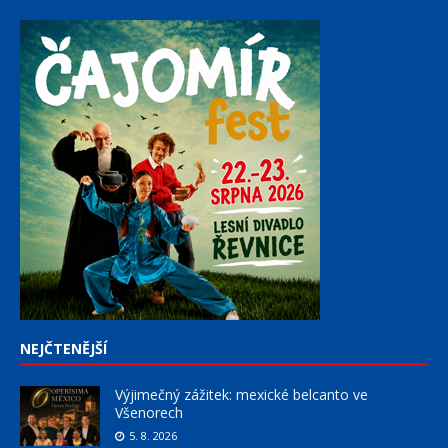
NEJČTENĚJŠÍ
Výjimečný zážitek: mexické belcanto ve
Všenorech
5. 8. 2026