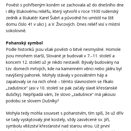
Pověst s pohřbeným koněm se zachovala až do dnešního dne
i díky štukovému reliéfu, který vytvořil v roce 1930 rudenský
zedník a štukatér Karel Šubrt a původně ho umístil na štít
domu číslo 41 v ulici J. a V. Živcových. Dnes reliéf visí v místní
sokolovně.
Pohanský symbol
Podle historiků jsou však pověsti o bitvě nesmyslné. Homole
jsou mnohem starší, Slované je budovali v 7.–11. století a
koncem 12. století už je nikdo nestavěl. Bývaly budovány na
tzv. domech mrtvých, kde na kamenném věnci nebo jádru byl
navýšený pahorek. Mohyly stávaly v posvátném háji a
zapalovaly se na nich ohně – těmto slavnostem se říkalo
„zadušnice“ (asi v 10. století se pak začaly slavit křesťanské
dušičky). Nepřipadá vám, že slovo „zadušnice“ má jakousi
podobu se slovem Dušníky?
Mohyla tedy mohla souviset s pohanstvím, tím spíš, že už dřív
se tady vyskytovaly jiné kostely, vždy zasvěcené sv. Jiří,
symbolu vítězství křesťanství nad starou vírou. Už první