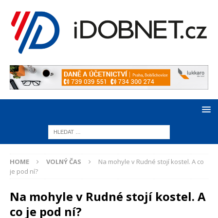
HOME
VOLNÝ ČAS
Na mohyle v Rudné stojí kostel. A co
je pod ní?
Na mohyle v Rudné stojí kostel. A
co je pod ní?