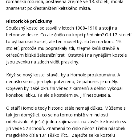
románská rotunda, postavená zřejmě ve 13. století, mohla
znamenat pokřesťanštění keltského místa.
Historické průzkumy
Současný kostel se stavěl v letech 1908–1910 a stojí na
betonové desce. Co ale čnělo na kopci před ním? Od 17. století
to byl barokní kostel, ale ten musel být stržen na konci 19.
století, protože mu popraskaly zdi, zřejmě kvůli stavbě a
otřesům blízké železniční trati. Ostatně i na nynějším kostele
jsou zvenku na zdech vidět praskliny.
Když se nový kostel stavěl, byla Homole prozkoumána. A
nenašlo se nic, jen bylo potvrzeno, že pahorek je umělý.
Objeven byl také okružní věnec z kamenů a dělníci vykopali
koňskou lebku. Ta ale s kostelem sv. Jiří nesouvisela.
O stáří Homole tedy historici stále nemají důkaz. Můžeme si
tak jen domýšlet, co se na tomto místě v minulosti
odehrávalo. A ještě jedna zajímavost na závěr: ke kostelu sv.
Jiří vede 52 schodů. Znamená to číslo něco? Třeba násobek
magického čísla 13? Těžko říct… Zajeďte se ke kostelu