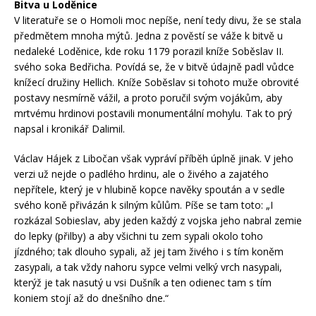
Bitva u Loděnice
V literatuře se o Homoli moc nepíše, není tedy divu, že se stala
předmětem mnoha mýtů. Jedna z pověstí se váže k bitvě u
nedaleké Loděnice, kde roku 1179 porazil kníže Soběslav II.
svého soka Bedřicha. Povídá se, že v bitvě údajně padl vůdce
knížecí družiny Hellich. Kníže Soběslav si tohoto muže obrovité
postavy nesmírně vážil, a proto poručil svým vojákům, aby
mrtvému hrdinovi postavili monumentální mohylu. Tak to prý
napsal i kronikář Dalimil.
Václav Hájek z Libočan však vypráví příběh úplně jinak. V jeho
verzi už nejde o padlého hrdinu, ale o živého a zajatého
nepřítele, který je v hlubině kopce navěky spoután a v sedle
svého koně přivázán k silným kůlům. Píše se tam toto: „I
rozkázal Sobieslav, aby jeden každý z vojska jeho nabral zemie
do lepky (přilby) a aby všichni tu zem sypali okolo toho
jízdného; tak dlouho sypali, až jej tam živého i s tím koněm
zasypali, a tak vždy nahoru sypce velmi velký vrch nasypali,
kterýž je tak nasutý u vsi Dušník a ten odienec tam s tím
koniem stojí až do dnešního dne.“