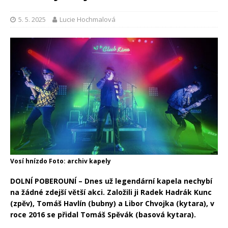
5. 5. 2025
Lucie Hochmalová
Vosí hnízdo Foto: archiv kapely
DOLNÍ POBEROUNÍ – Dnes už legendární kapela nechybí
na žádné zdejší větší akci. Založili ji Radek Hadrák Kunc
(zpěv), Tomáš Havlín (bubny) a Libor Chvojka (kytara), v
roce 2016 se přidal Tomáš Spěvák (basová kytara).