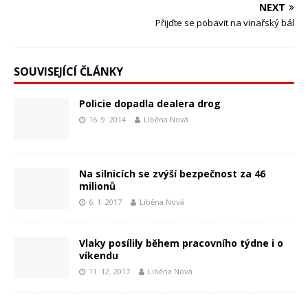
NEXT
Přijďte se pobavit na vinařský bál
SOUVISEJÍCÍ ČLÁNKY
Policie dopadla dealera drog
16. 9. 2014
Liběna Nová
Na silnicích se zvýší bezpečnost za 46
milionů
6. 1. 2017
Liběna Nová
Vlaky posílily během pracovního týdne i o
víkendu
11. 12. 2017
Liběna Nová