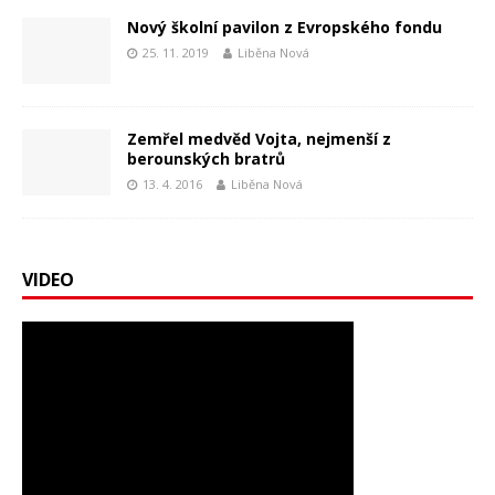
Nový školní pavilon z Evropského fondu
25. 11. 2019
Liběna Nová
Zemřel medvěd Vojta, nejmenší z
berounských bratrů
13. 4. 2016
Liběna Nová
VIDEO