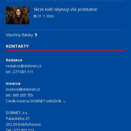
Skrze květ objevuji vše podstatné
31. 7. 2026
Všechny články
KONTAKTY
Redakce
redakce@dobnet.cz
tel.: 277 001 111
Inzerce
inzerce@dobnet.cz
tel.: 605 205 755
Ceník inzerce DOBNET měsíčník →
DOBNET, z.s.
Palackého 27
252 29 Dobřichovice
Tel.: 277 001 111