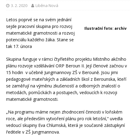
3. 2. 2020
Liběna Nová
Letos poprvé se na svém jednání
sejde pracovní skupina pro rozvoj
Ilustrační foto: archiv
matematické gramotnosti a rozvoj
potenciálu každého žáka. Stane se
tak 17. února
Skupina funguje v rámci čtyřletého projektu Místního akčního
plánu rozvoje vzdělávání ORP Beroun II. Její členové začnou v
15 hodin v učebně Jungmannovy ZŠ v Berouně. Jsou jimi
pedagogové mateřských a základních škol z Berounska, kteří
se zaměřují na výměnu zkušeností a odborných znalostí o
metodách, pomůckách a postupech, vedoucích k rozvoji
matematické gramotnosti.
„Na programu máme nejen zhodnocení činnosti v loňském
roce, ale především vytvoření plánu pro rok letošní,“ uvedla
vedoucí skupiny Eva Chlumská, která je současně zástupkyní
ředitele v ZŠ Jungmannova.