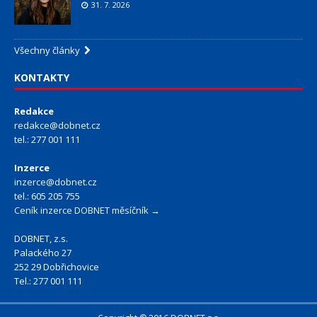
31. 7. 2026
Všechny články
KONTAKTY
Redakce
redakce@dobnet.cz
tel.: 277 001 111
Inzerce
inzerce@dobnet.cz
tel.: 605 205 755
Ceník inzerce DOBNET měsíčník →
DOBNET, z.s.
Palackého 27
252 29 Dobřichovice
Tel.: 277 001 111