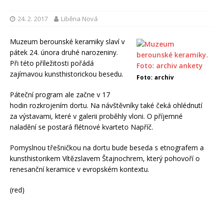
24. 2. 2017
Liběna Nová
Muzeum berounské keramiky slaví v
pátek 24. února druhé narozeniny.
Při této příležitosti pořádá
zajímavou kunsthistorickou besedu.
Foto: archiv
Páteční program ale začne v 17
hodin rozkrojením dortu. Na návštěvníky také čeká ohlédnutí
za výstavami, které v galerii proběhly vloni. O příjemné
naladění se postará flétnové kvarteto Napříč.
Pomyslnou třešničkou na dortu bude beseda s etnografem a
kunsthistorikem Vítězslavem Štajnochrem, který pohovoří o
renesanční keramice v evropském kontextu.
(red)