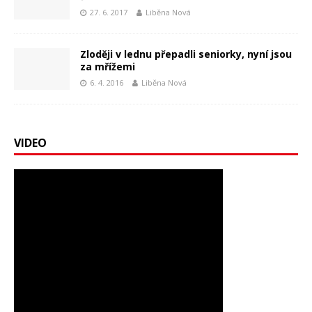
27. 6. 2017
Liběna Nová
Zloději v lednu přepadli seniorky, nyní jsou
za mřížemi
6. 4. 2016
Liběna Nová
VIDEO