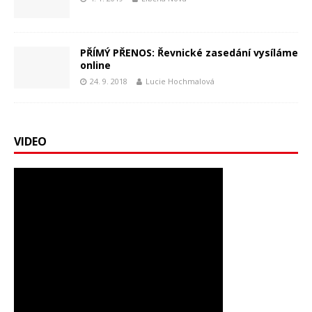
PŘÍMÝ PŘENOS: Řevnické zasedání vysíláme
online
24. 9. 2018
Lucie Hochmalová
VIDEO