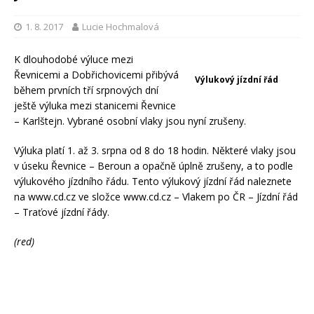
1. 8. 2017
Lucie Hochmalová
K dlouhodobé výluce mezi
Řevnicemi a Dobřichovicemi přibývá
Výlukový jízdní řád
během prvních tří srpnových dní
ještě výluka mezi stanicemi Řevnice
– Karlštejn. Vybrané osobní vlaky jsou nyní zrušeny.
Výluka platí 1. až 3. srpna od 8 do 18 hodin. Některé vlaky jsou
v úseku Řevnice – Beroun a opačně úplně zrušeny, a to podle
výlukového jízdního řádu. Tento výlukový jízdní řád naleznete
na www.cd.cz ve složce www.cd.cz – Vlakem po ČR – Jízdní řád
– Traťové jízdní řády.
(red)