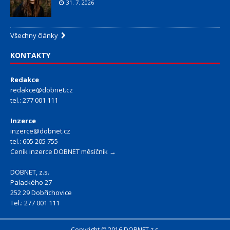
31. 7. 2026
Všechny články
KONTAKTY
Redakce
redakce@dobnet.cz
tel.: 277 001 111
Inzerce
inzerce@dobnet.cz
tel.: 605 205 755
Ceník inzerce DOBNET měsíčník →
DOBNET, z.s.
Palackého 27
252 29 Dobřichovice
Tel.: 277 001 111
Copyright © 2016 DOBNET z.s.