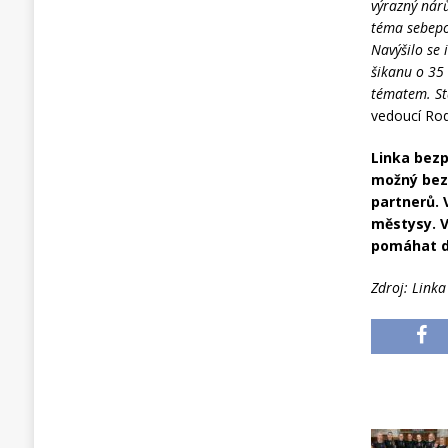
výrazný nárů
téma sebepoš
Navýšilo se 
šikanu o 35 
tématem. St
vedoucí Rod
Linka bezp
možný bez 
partnerů. 
městysy. V
pomáhat 
Zdroj: Linka