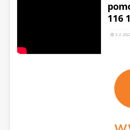
pomo
116 
3. 2. 202