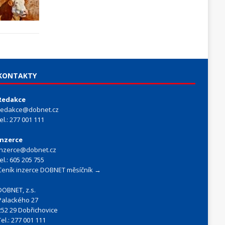
KONTAKTY
Redakce
redakce@dobnet.cz
tel.: 277 001 111
Inzerce
inzerce@dobnet.cz
tel.: 605 205 755
Ceník inzerce DOBNET měsíčník →
DOBNET, z.s.
Palackého 27
252 29 Dobřichovice
Tel.: 277 001 111