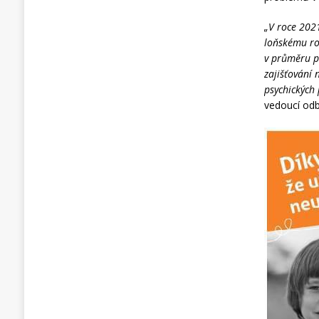
„V roce 2021
loňskému rok
v průměru pr
zajišťování 
psychických 
vedoucí odb