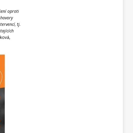
šení oproti
 hovory
ervencí, tj.
tajících
šková,