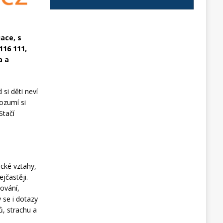
ace, s
116 111,
a a
si děti neví
rozumí si
Stačí
ické vztahy,
jčastěji.
ování,
 se i dotazy
ů, strachu a