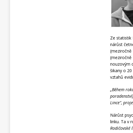
Ze statisti
nárůst četn
(meziročně 
(meziročně o
nouzovým op
šikany o 20
vztahů evidu
„Během roku
poradenství)
Lince“, proj
Nárůst psych
linku. Ta v 
Rodičovské 