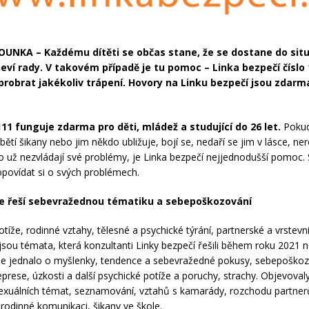
UNKA – Každému dítěti se občas stane, že se dostane do situ
neví rady. V takovém případě je tu pomoc – Linka bezpečí číslo 
probrat jakékoliv trápení. Hovory na Linku bezpečí jsou zdarm
111 funguje zdarma pro děti, mládež a studující do 26 let.
Pokud 
bětí šikany nebo jim někdo ubližuje, bojí se, nedaří se jim v lásce, ne
bo už nezvládají své problémy, je Linka bezpečí nejjednodušší pomoc. 
opovídat si o svých problémech.
ce řeší sebevražednou tématiku a sebepoškozování
tíže, rodinné vztahy, tělesné a psychické týrání, partnerské a vrstevn
jsou témata, která konzultanti Linky bezpečí řešili během roku 2021 ne
e jednalo o myšlenky, tendence a sebevražedné pokusy, sebepoškoz
prese, úzkosti a další psychické potíže a poruchy, strachy. Objevovaly
 sexuálních témat, seznamování, vztahů s kamarády, rozchodu partner
rodinné komunikaci, šikany ve škole.