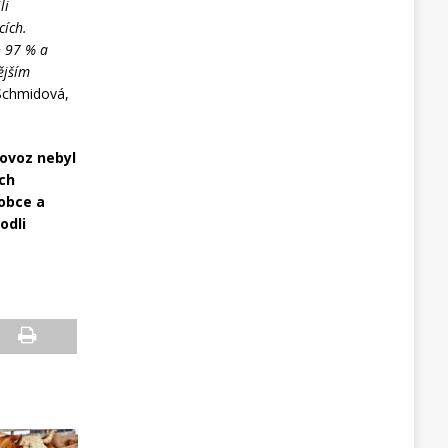
li
cích.
o 97 % a
ějším
Schmidová,
rovoz nebyl
ích
 obce a
odli