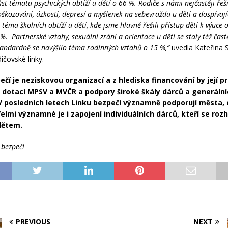
st tématu psychických obtíží u dětí o 66 %. Rodiče s námi nejčastěji řeši
kozování, úzkostí, depresí a myšlenek na sebevraždu u dětí a dospívají
i téma školních obtíží u dětí, kde jsme hlavně řešili přístup dětí k výuce 
%. Partnerské vztahy, sexuální zrání a orientace u dětí se staly též čast
andardně se navýšilo téma rodinných vztahů o 15 %,“
uvedla Kateřina 
ičovské linky.
ečí je neziskovou organizací a z hlediska financování by její p
dotací MPSV a MVČR a podpory široké škály dárců a generáln
V posledních letech Linku bezpečí významně podporují města,
elmi významné je i zapojení individuálních dárců, kteří se rozh
dětem.
 bezpečí
PREVIOUS
NEXT