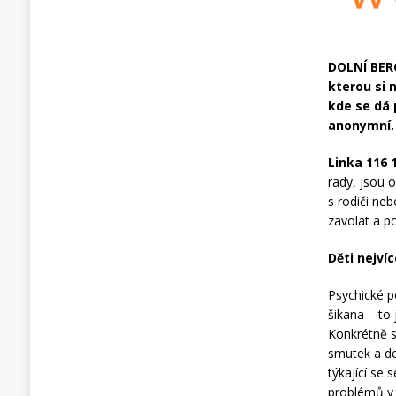
DOLNÍ BERO
kterou si 
kde se dá 
anonymní.
Linka 116 
rady, jsou o
s rodiči ne
zavolat a p
Děti nejví
Psychické po
šikana – to 
Konkrétně s
smutek a de
týkající se
problémů v 