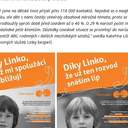
 jsme na dětské lince přijali přes 118 000 kontaktů. Nejedná se o navý
u, ale děti s námi častěji otevíraly obsahově náročná témata, proto se
odloužily oproti době před covidem až o 40 %. O 29 % narostl počet int
následné péče klientům. Důsledky covidové situace se promítají do narůs
potíží dětí, rodinných i dalších mezilidských vztahů,“
uvedla Kateřina Li
orných služeb Linky bezpečí.