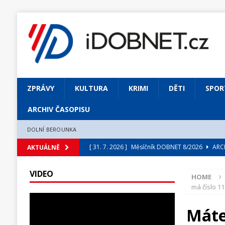
ZPRÁVY
KULTURA
KRIMI
DĚTI
SPOR
ARCHIV ČASOPISU
DOLNÍ BEROUNKA
[ 31. 7. 2026 ]
Měsíčník DOBNET 8/2026
ARCH
AKTUÁLNĚ
[ 31. 7. 2026 ]
Skrze květ objevuji vše podstatn
VIDEO
HOME
[ 31. 7. 2026 ]
Jednou Slavoj, vždycky Slavoj!
má číslo 11
[ 31. 7. 2026 ]
Zámek Liteň rozezní hvězdně o
Máte
[ 5. 8. 2026 ]
Výjimečný zážitek: mexické belca