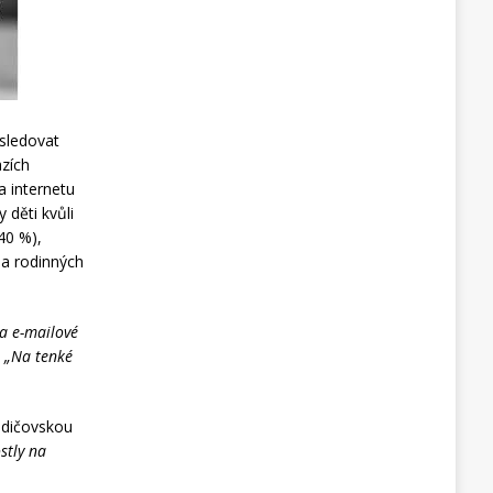
 sledovat
azích
a internetu
 děti kvůli
40 %),
 a rodinných
a e-mailové
t „Na tenké
Rodičovskou
stly na