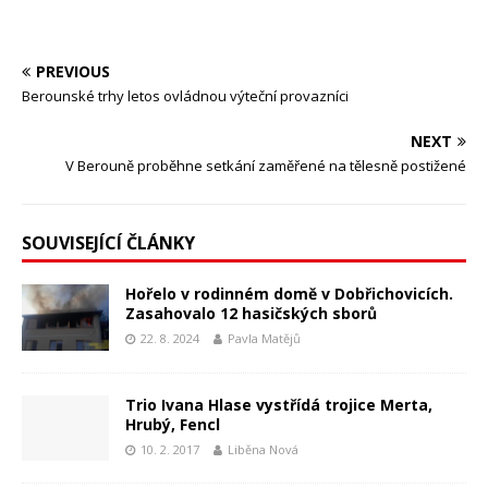
PREVIOUS
Berounské trhy letos ovládnou výteční provazníci
NEXT
V Berouně proběhne setkání zaměřené na tělesně postižené
SOUVISEJÍCÍ ČLÁNKY
Hořelo v rodinném domě v Dobřichovicích.
Zasahovalo 12 hasičských sborů
22. 8. 2024
Pavla Matějů
Trio Ivana Hlase vystřídá trojice Merta,
Hrubý, Fencl
10. 2. 2017
Liběna Nová