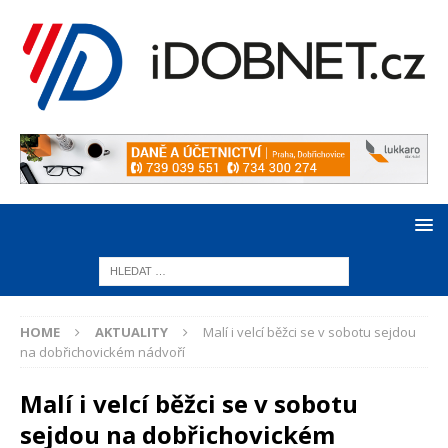
HOME
AKTUALITY
Malí i velcí běžci se v sobotu sejdou
na dobřichovickém nádvoří
Malí i velcí běžci se v sobotu
sejdou na dobřichovickém