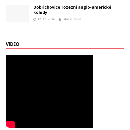
Dobřichovice rozezní anglo-americké
koledy
12. 12. 2016
Liběna Nová
VIDEO