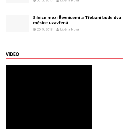
30. 3. 2017
Liběna Nová
Silnice mezi Řevnicemi a Třebani bude dva
měsíce uzavřená
25. 9. 2018
Liběna Nová
VIDEO