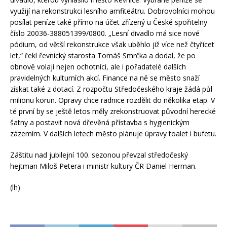
využijí na rekonstrukci lesního amfiteátru. Dobrovolníci mohou
posílat peníze také přímo na účet zřízený u České spořitelny
číslo 20036-388051399/0800. „Lesní divadlo má sice nové
pódium, od větší rekonstrukce však uběhlo již více než čtyřicet
let,“ řekl řevnický starosta Tomáš Smrčka a dodal, že po
obnově volají nejen ochotníci, ale i pořadatelé dalších
pravidelných kulturních akcí. Finance na ně se město snaží
získat také z dotací. Z rozpočtu Středočeského kraje žádá půl
milionu korun. Opravy chce radnice rozdělit do několika etap. V
té první by se ještě letos měly zrekonstruovat původní herecké
šatny a postavit nová dřevěná přístavba s hygienickým
zázemím. V dalších letech město plánuje úpravy toalet i bufetu.
Záštitu nad jubilejní 100. sezonou převzal středočeský
hejtman Miloš Petera i ministr kultury ČR Daniel Herman.
(lh)