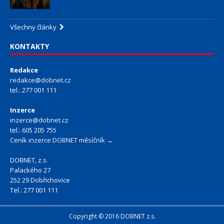
Všechny články
KONTAKTY
Redakce
redakce@dobnet.cz
tel.: 277 001 111
Inzerce
inzerce@dobnet.cz
tel.: 605 205 755
Ceník inzerce DOBNET měsíčník →
DOBNET, z.s.
Palackého 27
252 29 Dobřichovice
Tel.: 277 001 111
Copyright © 2016 DOBNET z.s.