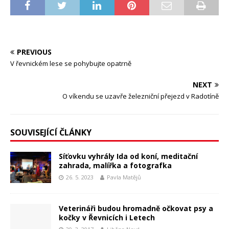
PREVIOUS
V řevnickém lese se pohybujte opatrně
NEXT
O víkendu se uzavře železniční přejezd v Radotíně
SOUVISEJÍCÍ ČLÁNKY
Síťovku vyhrály Ida od koní, meditační
zahrada, malířka a fotografka
26. 5. 2023
Pavla Matějů
Veterináři budou hromadně očkovat psy a
kočky v Řevnicích i Letech