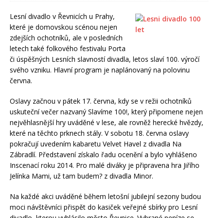
Lesní divadlo v Řevnicích u Prahy,
které je domovskou scénou nejen
zdejších ochotníků, ale v posledních
letech také folkového festivalu Porta
či úspěšných Lesních slavností divadla, letos slaví 100. výročí
svého vzniku. Hlavní program je naplánovaný na polovinu
června.
Oslavy začnou v pátek 17. června, kdy se v režii ochotníků
uskuteční večer nazvaný Slavíme 100!, který připomene nejen
nejvěhlasnější hry uváděné v lese, ale rovněž herecké hvězdy,
které na těchto prknech stály. V sobotu 18. června oslavy
pokračují uvedením kabaretu Velvet Havel z divadla Na
Zábradlí. Představení získalo řadu ocenění a bylo vyhlášeno
Inscenací roku 2014. Pro malé diváky je připravena hra Jiřího
Jelínka Mami, už tam budem? z divadla Minor.
Na každé akci uváděné během letošní jubilejní sezony budou
moci návštěvníci přispět do kasiček veřejné sbírky pro Lesní
divadlo, kterou vyhlásilo město Řevnice. Vybrané peníze se