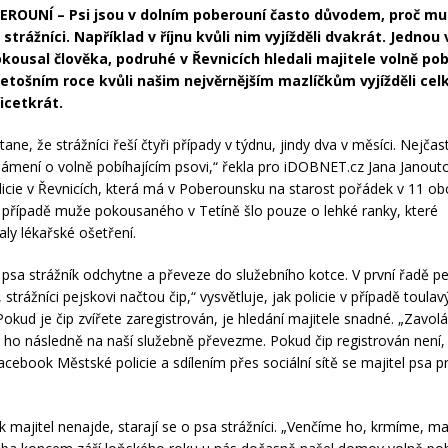
ROUNÍ – Psi jsou v dolním poberouní často důvodem, proč mu
trážníci. Například v říjnu kvůli nim vyjížděli dvakrát. Jednou 
kousal člověka, podruhé v Řevnicích hledali majitele volně pob
 letošním roce kvůli našim nejvěrnějším mazlíčkům vyjížděli ce
icetkrát.
ane, že strážníci řeší čtyři případy v týdnu, jindy dva v měsíci. Nejčast
známení o volně pobíhajícím psovi,“ řekla pro iDOBNET.cz Jana Janout
icie v Řevnicích, která má v Poberounsku na starost pořádek v 11 obc
e v případě muže pokousaného v Tetíně šlo pouze o lehké ranky, které
ly lékařské ošetření.
psa strážník odchytne a převeze do služebního kotce. V první řadě p
, strážníci pejskovi načtou čip,“ vysvětluje, jak policie v případě toula
okud je čip zvířete zaregistrován, je hledání majitele snadné. „Zavolá
si ho následně na naší služebně převezme. Pokud čip registrován není
acebook Městské policie a sdílením přes sociální sítě se majitel psa p
“
k majitel nenajde, starají se o psa strážníci. „Venčíme ho, krmíme, m