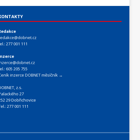
KONTAKTY
Redakce
redakce@dobnet.cz
tel.: 277 001 111
Inzerce
inzerce@dobnet.cz
tel.: 605 205 755
Ceník inzerce DOBNET měsíčník →
DOBNET, z.s.
Palackého 27
252 29 Dobřichovice
Tel.: 277 001 111