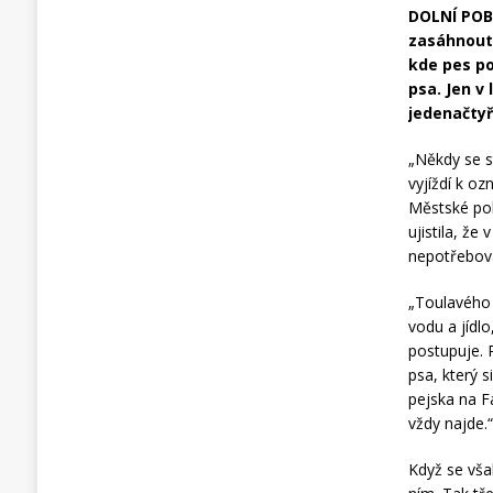
DOLNÍ POBE
zasáhnout s
kde pes po
psa. Jen v
jedenačtyř
„Někdy se st
vyjíždí k o
Městské pol
ujistila, ž
nepotřebova
„Toulavého 
vodu a jídlo
postupuje. P
psa, který 
pejska na F
vždy najde.
Když se vša