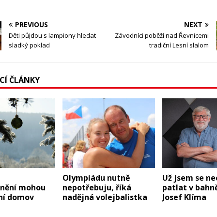
PREVIOUS
NEXT
Děti půjdou s lampiony hledat
Závodníci poběží nad Řevnicemi
sladký poklad
tradiční Lesní slalom
ÍCÍ ČLÁNKY
ě
Olympiádu nutně
Už jsem se ne
nění mohou
nepotřebuju, říká
patlat v bahně
tní domov
nadějná volejbalistka
Josef Klíma