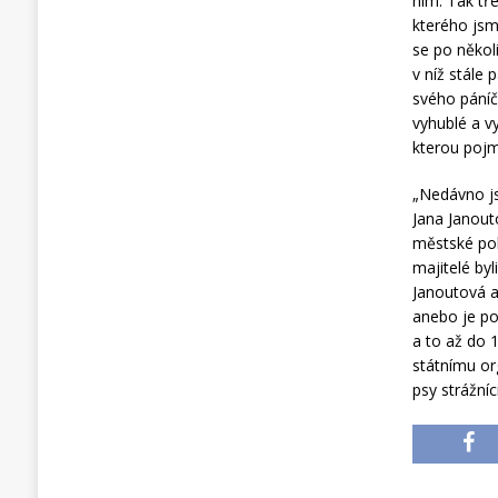
ním. Tak tř
kterého jsm
se po někol
v níž stále
svého páníč
vyhublé a v
kterou pojm
„Nedávno js
Jana Janouto
městské poli
majitelé by
Janoutová a
anebo je po
a to až do 
státnímu or
psy strážníc