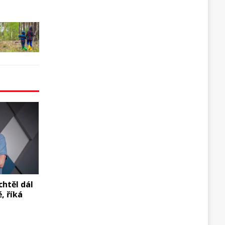
chtěl dál
, říká