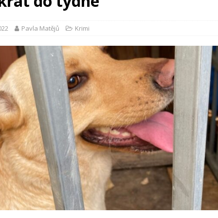
ikrát do týdne
2022
Pavla Matějů
Krimi