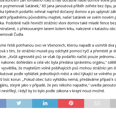
eba koncem září loňského roku u nás dočasně našel domov volně pobí
e pojmenovali Satánek,“ líčí Jana Janoutová příběh zvířete bez čipu, 
ika týdnech podařilo sehnat napřed dočasný domov a po uplynutí zák
 patřil případnému původnímu majiteli, našel Satánek ve svém novém p
ka. Podobně našli řevničtí strážníci vloni domov také mladé fence bez
ystrašené, s překousaným lanem kolem krku, nalezené v katastru obc
enovali Čudla.
me řešili potrhanou ovci ve Všenorech, kterou napadli a usmrtili dva p
vá s tím, že strážníci museli psy odchytit pomocí tyčí a přemístit je 
cie. „Kvůli agresivitě psů se však čip podařilo načíst pouze jednomu z 
li nakonec dohledáni a celá věc byla předána správnímu orgánu,“ sděli
 vysvětlila, že majitelům volně pobíhajících psů mohou strážníci jen d
kutovat podle vyhlášek jednotlivých měst a obcí týkající se volného p
10 tisíc korun. „Pokud obec tuto vyhlášku nemá, předáváme případ k 
gánu, stejně jako v případě, že pes někoho napadne,“ uvedla Janouto
i nestřílejí, i když by to bylo podle zákona v krajní nouzi možné.