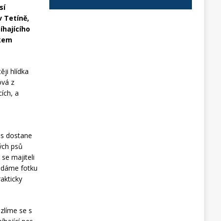
sí
v Tetíně,
íhajícího
lkem
ěji hlídka
ová z
ích, a
es dostane
vých psů
 se majiteli
, dáme fotku
rakticky
azlíme se s