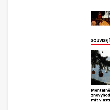
SOUVISEJ
Mentáln
znevýhod
mít vlas