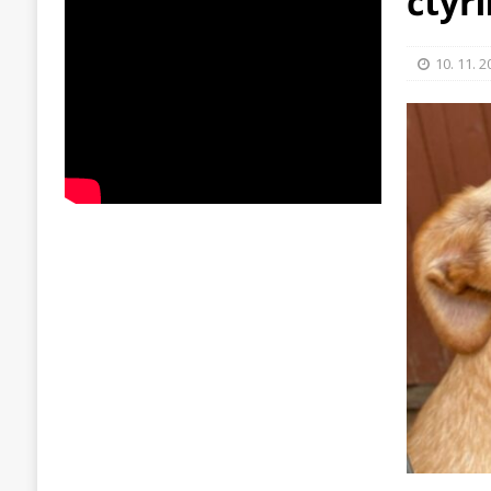
čtyř
10. 11. 