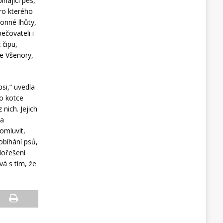
hající pes,
pro kterého
onné lhůty,
ečovateli i
 čipu,
e Všenory,
si,“ uvedla
do kotce
nich. Jejich
la
omluvit,
obíhání psů,
dořešení
vá s tím, že