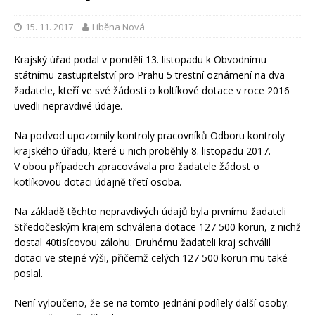
15. 11. 2017
Liběna Nová
Krajský úřad podal v pondělí 13. listopadu k Obvodnímu
státnímu zastupitelství pro Prahu 5 trestní oznámení na dva
žadatele, kteří ve své žádosti o koltíkové dotace v roce 2016
uvedli nepravdivé údaje.
Na podvod upozornily kontroly pracovníků Odboru kontroly
krajského úřadu, které u nich proběhly 8. listopadu 2017.
V obou případech zpracovávala pro žadatele žádost o
kotlíkovou dotaci údajně třetí osoba.
Na základě těchto nepravdivých údajů byla prvnímu žadateli
Středočeským krajem schválena dotace 127 500 korun, z nichž
dostal 40tisícovou zálohu. Druhému žadateli kraj schválil
dotaci ve stejné výši, přičemž celých 127 500 korun mu také
poslal.
Není vyloučeno, že se na tomto jednání podílely další osoby.