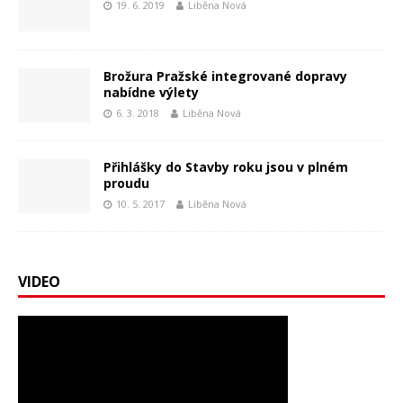
19. 6. 2019
Liběna Nová
Brožura Pražské integrované dopravy
nabídne výlety
6. 3. 2018
Liběna Nová
Přihlášky do Stavby roku jsou v plném
proudu
10. 5. 2017
Liběna Nová
VIDEO