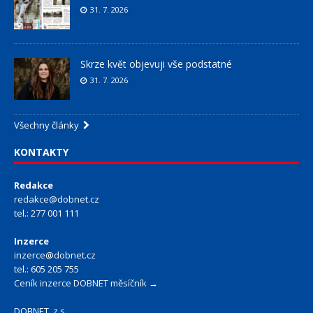
31. 7. 2026
Skrze květ objevuji vše podstatné
31. 7. 2026
Všechny články
KONTAKTY
Redakce
redakce@dobnet.cz
tel.: 277 001 111
Inzerce
inzerce@dobnet.cz
tel.: 605 205 755
Ceník inzerce DOBNET měsíčník →
DOBNET, z.s.