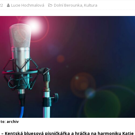
22
Lucie Hochmalová
Dolní Berounka
,
Kultura
oto: archiv
– Kentská bluesová písničkářka a hráčka na harmoniku Katie