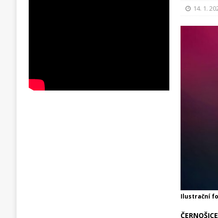
14. 1. 20
Ilustrační f
ČERNOŠICE 