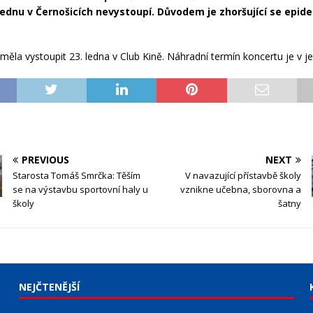
lednu v Černošicích nevystoupí. Důvodem je zhoršující se epid
 měla vystoupit 23. ledna v Club Kině. Náhradní termín koncertu je v je
PREVIOUS
NEXT
Starosta Tomáš Smrčka: Těším
V navazující přístavbě školy
se na výstavbu sportovní haly u
vznikne učebna, sborovna a
školy
šatny
NEJČTENĚJŠÍ