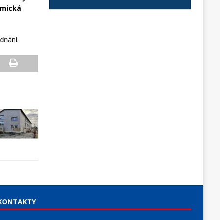
emická
dnání.
KONTAKTY