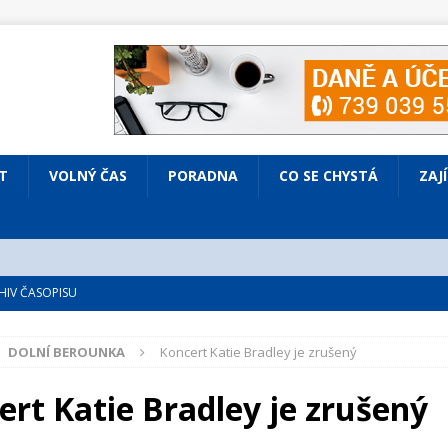
T
VOLNÝ ČAS
PORADNA
CO SE CHYSTÁ
ZAJ
IV ČASOPISU
é
ZAJÍMAVÍ LIDÉ
DOLNÍ BEROUNKA
Koncert Katie Bradley je zrušený
VOLNÝ ČAS
bsazená Prodaná nevěsta
KULTURA
ert Katie Bradley je zrušený
nto ve Všenorech
KULTURA