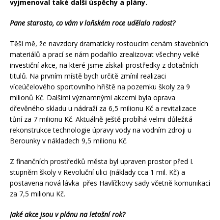
vyjmenoval také další úspěchy a plány.
Pane starosto, co vám v loňském roce udělalo radost?
Těší mě, že navzdory dramaticky rostoucím cenám stavebních
materiálů a prací se nám podařilo zrealizovat všechny velké
investiční akce, na které jsme získali prostředky z dotačních
titulů. Na prvním místě bych určitě zmínil realizaci
víceúčelového sportovního hřiště na pozemku školy za 9
milionů Kč. Dalšími významnými akcemi byla oprava
dřevěného skladu u nádraží za 6,5 milionu Kč a revitalizace
tůní za 7 milionu Kč. Aktuálně ještě probíhá velmi důležitá
rekonstrukce technologie úpravy vody na vodním zdroji u
Berounky v nákladech 9,5 milionu Kč.
Z finančních prostředků města byl upraven prostor před I.
stupněm školy v Revoluční ulici (náklady cca 1 mil. Kč) a
postavena nová lávka přes Havlíčkovy sady včetně komunikací
za 7,5 milionu Kč.
Jaké akce jsou v plánu na letošní rok?