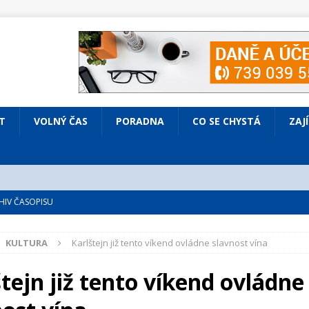
T
VOLNÝ ČAS
PORADNA
CO SE CHYSTÁ
ZAJ
IV ČASOPISU
é
ZAJÍMAVÍ LIDÉ
KULTURA
Karlštejn již tento víkend ovládne slavnost vína
VOLNÝ ČAS
bsazená Prodaná nevěsta
KULTURA
tejn již tento víkend ovládne
nto ve Všenorech
KULTURA