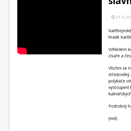
slav
21. 9. 20
Karlštejnské
hradě Karlšt
Vzhledem ke
císaře a če
Všichni se 
středověký j
polykače oh
vystoupení 
kulinářskýc
Podrobný 
(red)