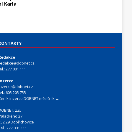
í Karla
KONTAKTY
Redakce
redakce@dobnet.cz
tel.: 277 001 111
Inzerce
inzerce@dobnet.cz
tel.: 605 205 755
Ceník inzerce DOBNET měsíčník →
DOBNET, z.s.
Palackého 27
252 29 Dobřichovice
Tel.: 277 001 111