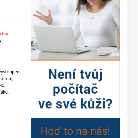
v
vystoupení,
turnaj,
ku,
čáku,
.