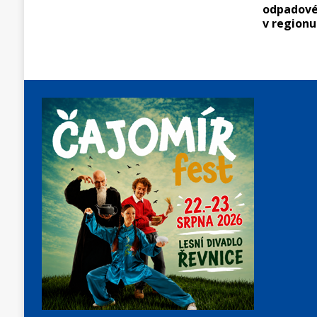
odpadové
v regionu