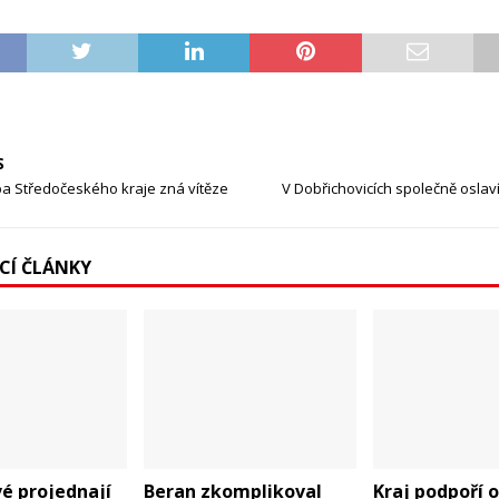
S
ba Středočeského kraje zná vítěze
V Dobřichovicích společně oslav
ÍCÍ ČLÁNKY
é projednají
Beran zkomplikoval
Kraj podpoří 