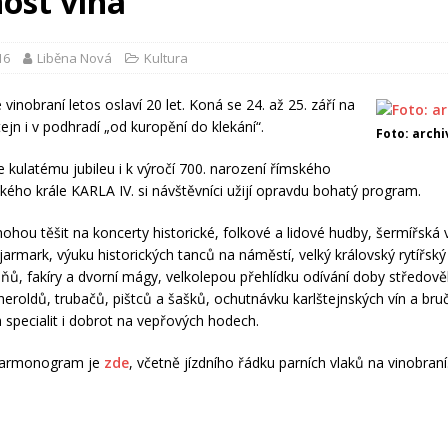
nost vína
16
Liběna Nová
Kultura
 vinobraní letos oslaví 20 let. Koná se 24. až 25. září na
ejn i v podhradí „od kuropění do klekání“.
Foto: archi
 kulatému jubileu i k výročí 700. narození římského
ského krále KARLA IV. si návštěvníci užijí opravdu bohatý program.
mohou těšit na koncerty historické, folkové a lidové hudby, šermířská 
armark, výuku historických tanců na náměstí, velký královský rytířský 
ňů, fakíry a dvorní mágy, velkolepou přehlídku odívání doby středově
heroldů, trubačů, pištců a šašků, ochutnávku karlštejnských vín a bru
h specialit i dobrot na vepřových hodech.
harmonogram je
zde
, včetně jízdního řádku parních vlaků na vinobraní