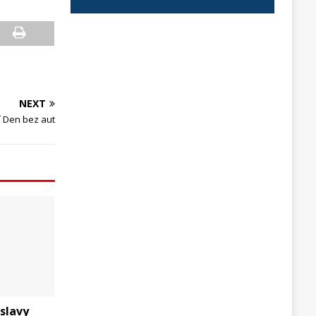
NEXT
í Den bez aut
oslavy