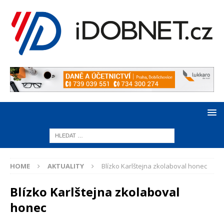
HOME
AKTUALITY
Blízko Karlštejna zkolaboval honec
Blízko Karlštejna zkolaboval
honec