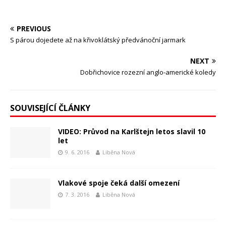
PREVIOUS
S párou dojedete až na křivoklátský předvánoční jarmark
NEXT
Dobřichovice rozezní anglo-americké koledy
SOUVISEJÍCÍ ČLÁNKY
VIDEO: Průvod na Karlštejn letos slavil 10
let
9. 6. 2016
Liběna Nová
Vlakové spoje čeká další omezení
7. 3. 2016
Liběna Nová