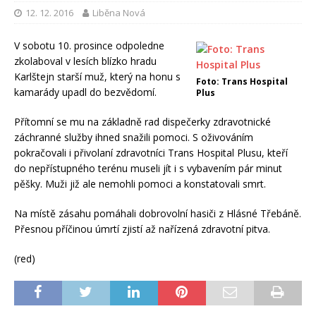
12. 12. 2016
Liběna Nová
V sobotu 10. prosince odpoledne
zkolaboval v lesích blízko hradu
Karlštejn starší muž, který na honu s
Foto: Trans Hospital
kamarády upadl do bezvědomí.
Plus
Přítomní se mu na základně rad dispečerky zdravotnické
záchranné služby ihned snažili pomoci. S oživováním
pokračovali i přivolaní zdravotníci Trans Hospital Plusu, kteří
do nepřístupného terénu museli jít i s vybavením pár minut
pěšky. Muži již ale nemohli pomoci a konstatovali smrt.
Na místě zásahu pomáhali dobrovolní hasiči z Hlásné Třebáně.
Přesnou příčinou úmrtí zjistí až nařízená zdravotní pitva.
(red)