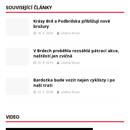
SOUVISEJÍCÍ ČLÁNKY
Krásy Brd a Podbrdska přibližují nové
brožury
18. 6. 2020
Liběna Nová
V Brdech proběhla rozsáhlá pátrací akce,
naštěstí jen cvičná
29. 4. 2016
Liběna Nová
Bardotka bude vozit nejen cyklisty i po
naší trati
23. 3. 2018
Liběna Nová
VIDEO