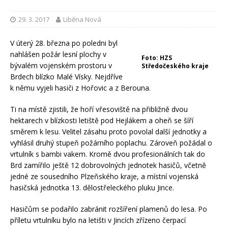
29. 3. 2017
Liběna Nová
V úterý 28. března po poledni byl
nahlášen požár lesní plochy v
Foto: HZS
bývalém vojenském prostoru v
Středočeského kraje
Brdech blízko Malé Vísky. Nejdříve
k němu vyjeli hasiči z Hořovic a z Berouna.
Ti na místě zjistili, že hoří vřesoviště na přibližně dvou
hektarech v blízkosti letiště pod Hejlákem a oheň se šíří
směrem k lesu. Velitel zásahu proto povolal další jednotky a
vyhlásil druhý stupeň požárního poplachu. Zároveň požádal o
vrtulník s bambi vakem. Kromě dvou profesionálních tak do
Brd zamířilo ještě 12 dobrovolných jednotek hasičů, včetně
jedné ze sousedního Plzeňského kraje, a místní vojenská
hasičská jednotka 13. dělostřeleckého pluku Jince.
Hasičům se podařilo zabránit rozšíření plamenů do lesa. Po
příletu vrtulníku bylo na letišti v Jincích zřízeno čerpací