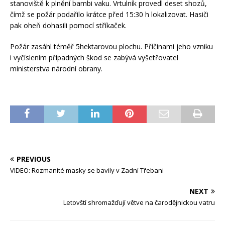
stanoviště k plnění bambi vaku. Vrtulník provedl deset shozů,
čímž se požár podařilo krátce před 15:30 h lokalizovat. Hasiči
pak oheň dohasili pomocí stříkaček.
Požár zasáhl téměř 5hektarovou plochu. Příčinami jeho vzniku
i vyčíslením případných škod se zabývá vyšetřovatel
ministerstva národní obrany.
PREVIOUS
VIDEO: Rozmanité masky se bavily v Zadní Třebani
NEXT
Letovští shromažďují větve na čarodějnickou vatru