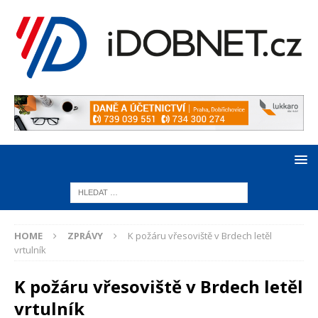
HOME
ZPRÁVY
K požáru vřesoviště v Brdech letěl
vrtulník
K požáru vřesoviště v Brdech letěl
vrtulník