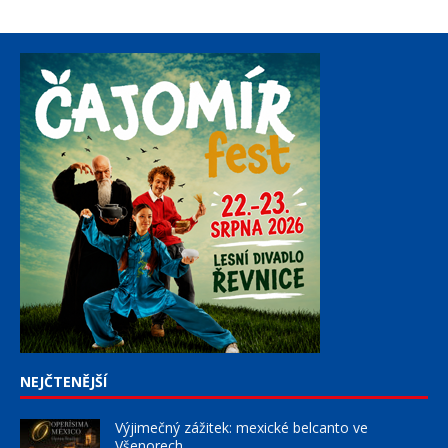
NEJČTENĚJŠÍ
Výjimečný zážitek: mexické belcanto ve
Všenorech